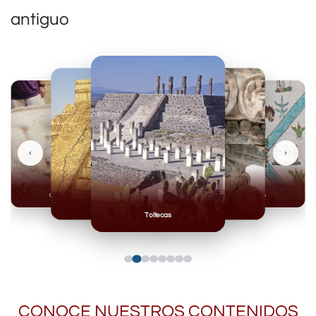
antiguo
‹
›
Olmecas
Mexicas
Mayas
Mixteca
Toltecas
CONOCE NUESTROS CONTENIDOS