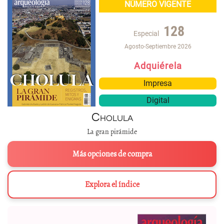
NÚMERO VIGENTE
128
Especial
Agosto-Septiembre 2026
Adquiérela
Impresa
Digital
Cholula
La gran pirámide
Más opciones de compra
Explora el índice