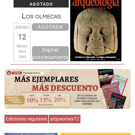
AGOTADO
Los olmecas
AGOTADA
Edición
12
Marzo-
Digital
Abril
próximamente
1995
Ediciones regulares
arqueomex12