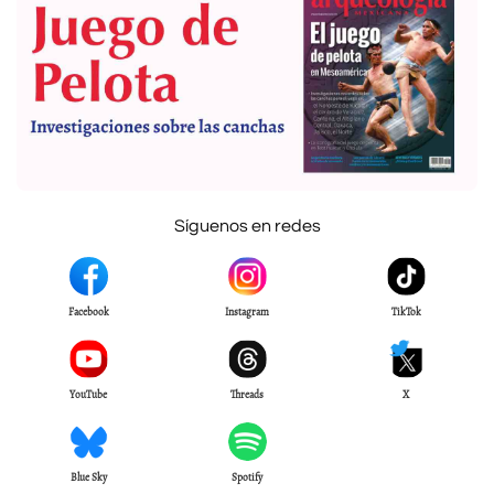
Síguenos en redes
Facebook
Instagram
TikTok
YouTube
Threads
X
Blue Sky
Spotify