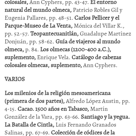
colosales,
Ann Cyphers, pp. 43-47.
El entorno
natural del mundo olmeca,
Patricio Robles Gil y
Eugenia Pallares, pp. 48-51.
Carlos Pellicer y el
Parque-Museo de La Venta,
Mónica del Villar K.,
pp. 52-57.
Teopantecuanitlán,
Guadalupe Martínez
Donjuán, pp. 58-62.
Guía de viajeros al mundo
olmeca,
p. 84.
Los olmecas (1200-400 a.C.),
suplemento,
Enrique Vela.
Catálogo de cabezas
colosales olmecas, suplemento,
Ann Cyphers.
VARIOS
Los milenios de la religión mesoamericana
(primera de dos partes),
Alfredo López Austin, pp.
4-15.
Cacao. 1500 años en Tabasco,
Martín
González de la Vara, pp. 63-66.
Santiago y la yegua.
La Batalla de Cintla,
Luis Fernando Granados
Salinas, pp. 67-69.
Colección de códices de la