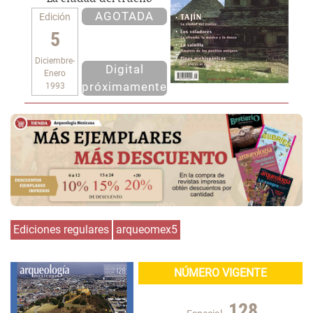
AGOTADA
Edición
5
Diciembre-
Digital
Enero
próximamente
1993
Ediciones regulares
arqueomex5
NÚMERO VIGENTE
128