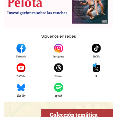
Síguenos en redes
Facebook
Instagram
TikTok
YouTube
Threads
X
Blue Sky
Spotify