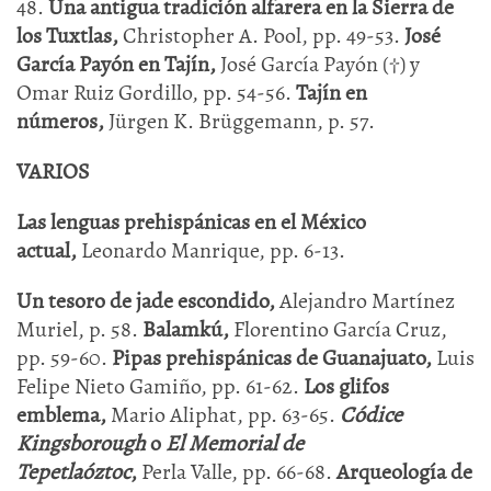
48.
Una antigua tradición alfarera en la Sierra de
los Tuxtlas,
Christopher A. Pool, pp. 49-53.
José
García Payón en Tajín,
José García Payón (†) y
Omar Ruiz Gordillo, pp. 54-56.
Tajín en
números,
Jürgen K. Brüggemann, p. 57.
VARIOS
Las lenguas prehispánicas en el México
actual,
Leonardo Manrique, pp. 6-13.
Un tesoro de jade escondido,
Alejandro Martínez
Muriel, p. 58.
Balamkú,
Florentino García Cruz,
pp. 59-60.
Pipas prehispánicas de Guanajuato,
Luis
Felipe Nieto Gamiño, pp. 61-62.
Los glifos
emblema,
Mario Aliphat, pp. 63-65.
Códice
Kingsborough
o
El Memorial de
Tepetlaóztoc
,
Perla Valle, pp. 66-68.
Arqueología de