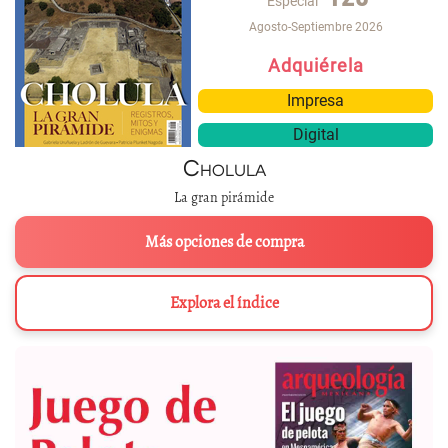
Especial
Agosto-Septiembre 2026
Adquiérela
Impresa
Digital
Cholula
La gran pirámide
Más opciones de compra
Explora el índice