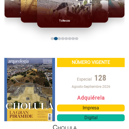
Olmecas
Mexicas
Mayas
Mixteca
Toltecas
NÚMERO VIGENTE
128
Especial
Agosto-Septiembre 2026
Adquiérela
Impresa
Digital
Cholula