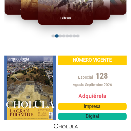
Olmecas
Mexicas
Mayas
Mixteca
Toltecas
NÚMERO VIGENTE
128
Especial
Agosto-Septiembre 2026
Adquiérela
Impresa
Digital
Cholula