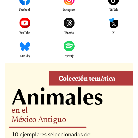
Facebook
Instagram
TikTok
YouTube
Threads
X
Blue Sky
Spotify