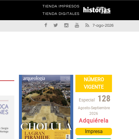
TIENDA IMPRESOS
TIENDA DIGITALES
7-ago-2026
NÚMERO
VIGENTE
128
Especial
Agosto-Septiembre
2026
Adquiérela
Impresa