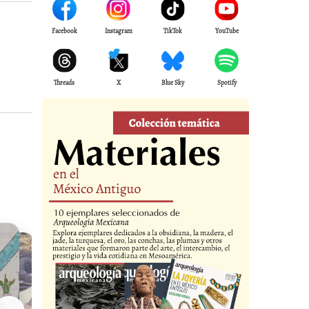
Facebook
Instagram
TikTok
YouTube
Threads
X
Blue Sky
Spotify