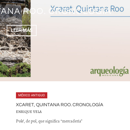
COZUMEL, QUINTANA ROO.
TANA ROO. CRONOLOGÍA
RONOLOGÍA
LEER MÁS
LEER MÁS
MÉXICO ANTIGUO
XCARET, QUINTANA ROO. CRONOLOGÍA
ENRIQUE VELA
P’ole’, de p’ol, que significa “mercadería”