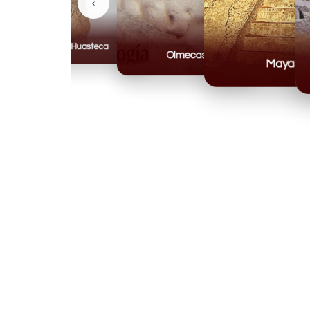
‹
Huasteca
Olmecas
Mayas