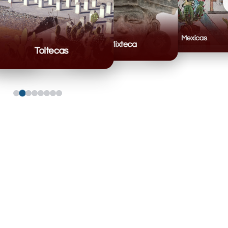
Mexicas
Mixteca
Toltecas