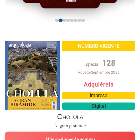
Toltecas
NÚMERO VIGENTE
128
Especial
Agosto-Septiembre 2026
Adquiérela
Impresa
Digital
Cholula
La gran pirámide
Más opciones de compra