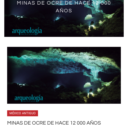
GÉNERO Y ESPECIE DE PEREZOSO
MINAS DE OCRE DE HACE 12 000
GIGANTE EN UN CENOTE DE
AÑOS
QUINTANA ROO
MÉXICO ANTIGUO
MINAS DE OCRE DE HACE 12 000 AÑOS