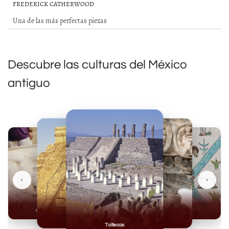
FREDERICK CATHERWOOD
Una de las más perfectas piezas
Descubre las culturas del México
antiguo
‹
›
Olmecas
Mexicas
Mayas
Mixteca
Toltecas