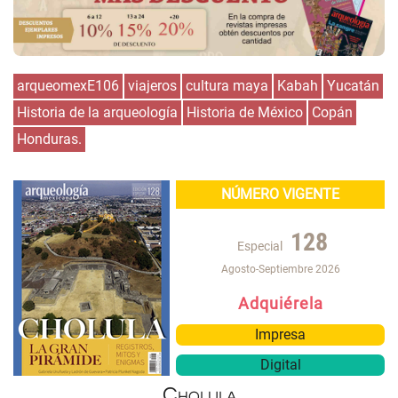
arqueomexE106
viajeros
cultura maya
Kabah
Yucatán
Historia de la arqueología
Historia de México
Copán
Honduras.
NÚMERO VIGENTE
128
Especial
Agosto-Septiembre 2026
Adquiérela
Impresa
Digital
Cholula