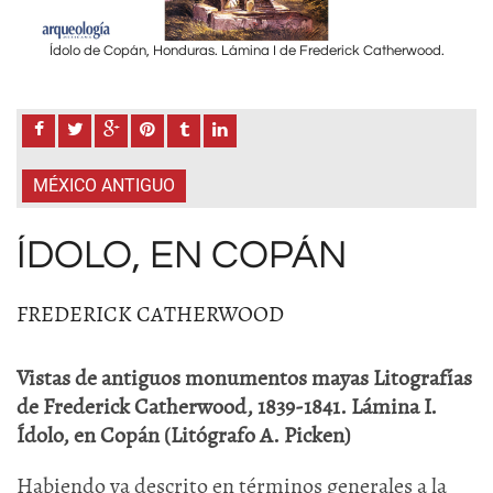
od.
Ídolo de Copán, Honduras. Lámina I de Frederick Catherwood.
Íd
MÉXICO ANTIGUO
ÍDOLO, EN COPÁN
FREDERICK CATHERWOOD
Vistas de antiguos monumentos mayas Litografías
de Frederick Catherwood, 1839-1841. Lámina I.
Ídolo, en Copán (Litógrafo A. Picken)
Habiendo ya descrito en términos generales a la