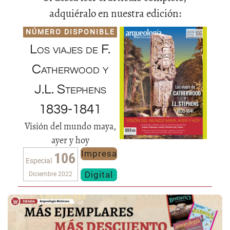
adquiéralo en nuestra edición:
NÚMERO DISPONIBLE
Los viajes de F.
Catherwood y
J.L. Stephens
1839-1841
Visión del mundo maya,
ayer y hoy
Impresa
106
Especial
Digital
Diciembre 2022