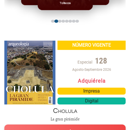
Toltecas
NÚMERO VIGENTE
128
Especial
Agosto-Septiembre 2026
Adquiérela
Impresa
Digital
Cholula
La gran pirámide