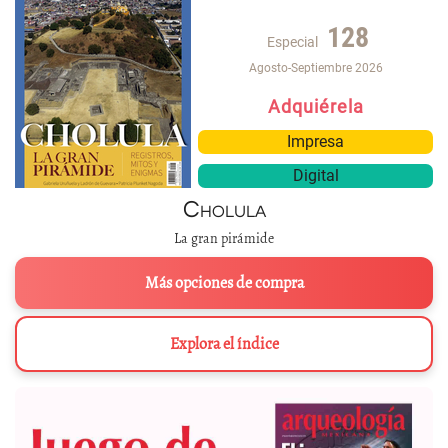
128
Especial
Agosto-Septiembre 2026
Adquiérela
Impresa
Digital
Cholula
La gran pirámide
Más opciones de compra
Explora el índice