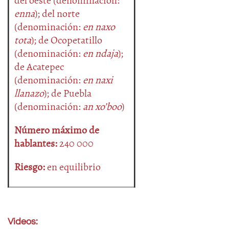
del oeste (denominación:
enna
); del norte
(denominación:
en naxo
tota
); de Ocopetatillo
(denominación:
en ndaja
);
de Acatepec
(denominación:
en naxi
llanazo
); de Puebla
(denominación:
an xo’boo
)
Número máximo de
hablantes:
240 000
Riesgo:
en equilibrio
Videos: