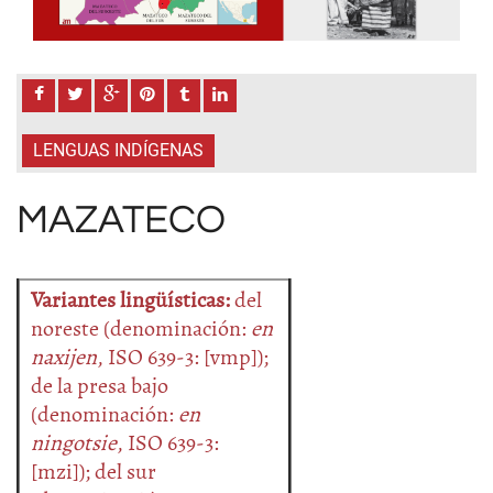
LENGUAS INDÍGENAS
MAZATECO
Variantes lingüísticas:
del
noreste (denominación:
en
naxijen
, ISO 639-3: [vmp]);
de la presa bajo
(denominación:
en
ningotsie
, ISO 639-3:
[mzi]); del sur