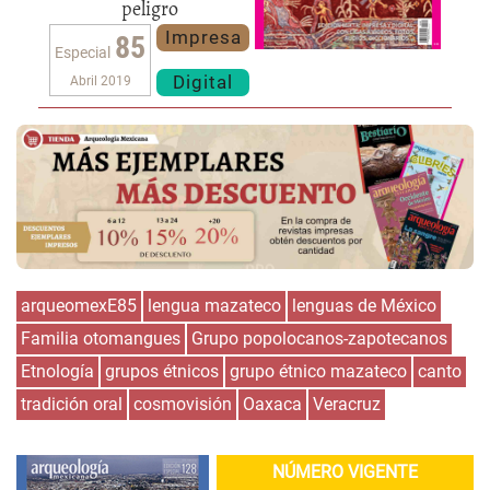
peligro
Impresa
85
Especial
Digital
Abril 2019
arqueomexE85
lengua mazateco
lenguas de México
Familia otomangues
Grupo popolocanos-zapotecanos
Etnología
grupos étnicos
grupo étnico mazateco
canto
tradición oral
cosmovisión
Oaxaca
Veracruz
NÚMERO VIGENTE