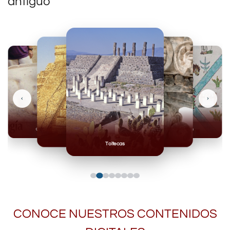
antiguo
‹
›
Mayas
Casas Grandes
Toltecas
Mexicas
Mixteca
CONOCE NUESTROS CONTENIDOS