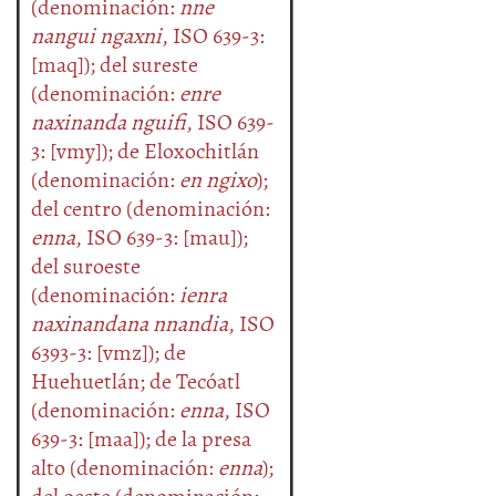
(denominación:
nne
nangui ngaxni
, ISO 639-3:
[maq]); del sureste
(denominación:
enre
naxinanda nguifi
, ISO 639-
3: [vmy]); de Eloxochitlán
(denominación:
en ngixo
);
del centro (denominación:
enna
, ISO 639-3: [mau]);
del suroeste
(denominación:
ienra
naxinandana nnandia
, ISO
6393-3: [vmz]); de
Huehuetlán; de Tecóatl
(denominación:
enna
, ISO
639-3: [maa]); de la presa
alto (denominación:
enna
);