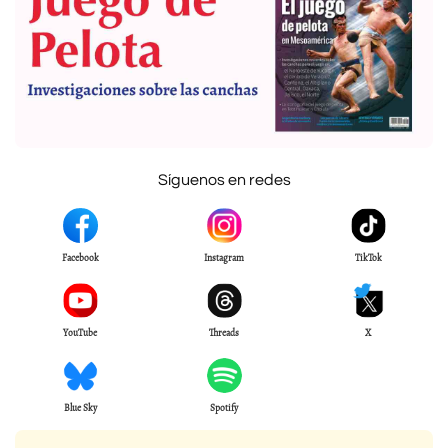
Síguenos en redes
Facebook
Instagram
TikTok
YouTube
Threads
X
Blue Sky
Spotify