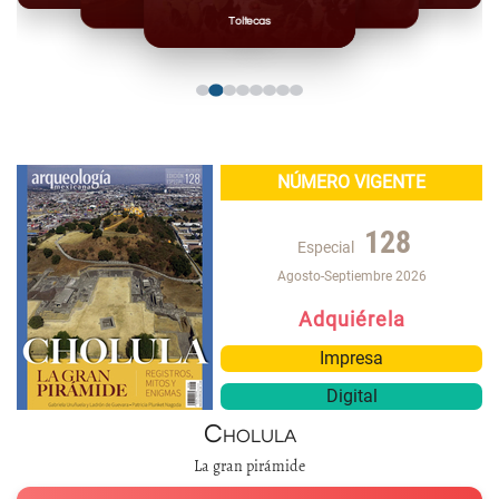
Mayas
Mixteca
Toltecas
NÚMERO VIGENTE
128
Especial
Agosto-Septiembre 2026
Adquiérela
Impresa
Digital
Cholula
La gran pirámide