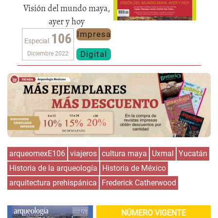
Visión del mundo maya,
ayer y hoy
Impresa
106
Especial
Digital
Diciembre 2022
arqueomexE106
viajeros
cultura maya
Uxmal
Yucatán
Historia de la arqueología
Historia de México
arquitectura prehispánica
Frederick Catherwood
NÚMERO VIGENTE