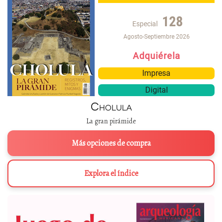
128
Especial
Agosto-Septiembre 2026
Adquiérela
Impresa
Digital
Cholula
La gran pirámide
Más opciones de compra
Explora el índice