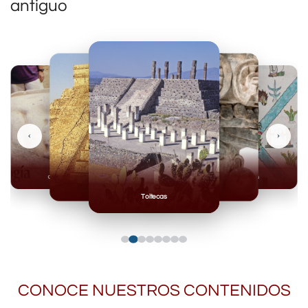
antiguo
‹
›
Olmecas
Mexicas
Mayas
Mixteca
Toltecas
CONOCE NUESTROS CONTENIDOS