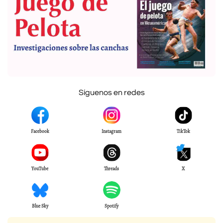
Síguenos en redes
Facebook
Instagram
TikTok
YouTube
Threads
X
Blue Sky
Spotify