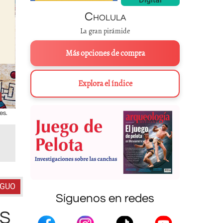
Cholula
La gran pirámide
Más opciones de compra
Explora el índice
es.
Portadores de los años mexica.
a
)
Tochtli
(conejo). Rumbo: sur o
huitztla
tlapcopa
, “lugar de la luz”. Color: rojo.
c
)
Técpatl
(cuchillo de pedernal). 
(casa). Rumbo: oeste o
Cihuatlampa
, 
IGUO
Síguenos en redes
S