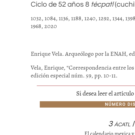
Ciclo de 52 años 8
técpatl
(cuchi
1032, 1084, 1136, 1188, 1240, 1292, 1344, 1398
1968, 2020
Enrique Vela. Arqueólogo por la ENAH, edit
Vela, Enrique, “Correspondencia entre los
edición especial núm. 59, pp. 10-11.
Si desea leer el artícu
NÚMERO DI
3 ácatl
/
El calendario mexica y 