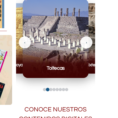
‹
›
Mayas
Mixteca
Toltecas
CONOCE NUESTROS