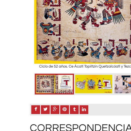
Ciclo de 52 años. Ce Ácatl Topiltzin Quetzalcóatl y Tez
CORRESPONDENCIA 