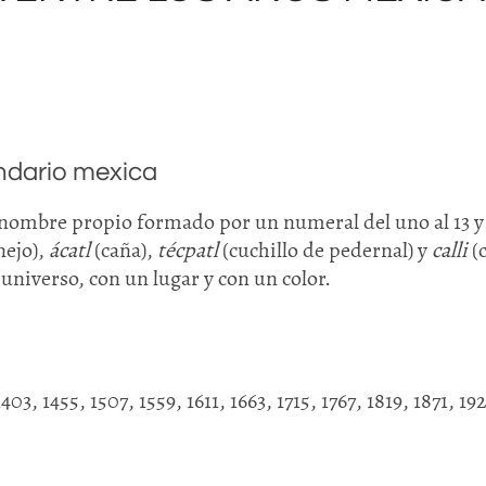
endario mexica
n nombre propio formado por un numeral del uno al 13 
nejo),
ácatl
(caña),
técpatl
(cuchillo de pedernal) y
calli
(c
universo, con un lugar y con un color.
1403, 1455, 1507, 1559, 1611, 1663, 1715, 1767, 1819, 1871, 19