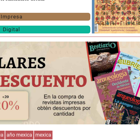
Impresa
Digital
Huasteca
Olmecas
ua
año mexica
mexica