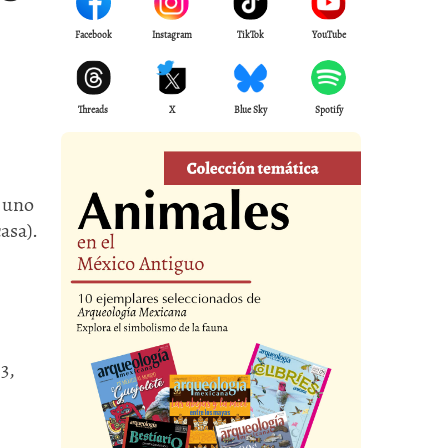
Facebook
Instagram
TikTok
YouTube
Threads
X
Blue Sky
Spotify
y uno
asa).
23,