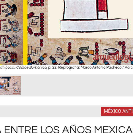
catlipoca.
Códice Borbónico
, p. 22. Reprografía: Marco Antonio Pacheco / Raíc
MÉXICO ANT
ENTRE LOS AÑOS MEXICA