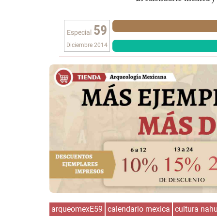
59
Especial
Diciembre 2014
arqueomexE59
calendario mexica
cultura nah