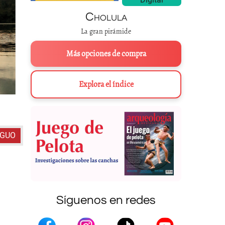
Cholula
La gran pirámide
Más opciones de compra
Explora el índice
Bor y K’in navegando el
chem
en la
IGUO
Síguenos en redes