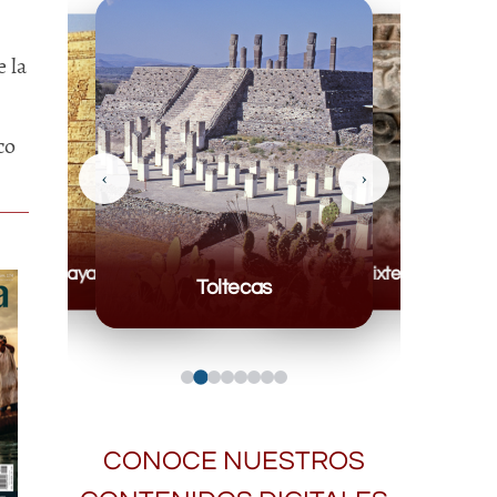
 la
co
‹
›
Mayas
Mixteca
Toltecas
CONOCE NUESTROS