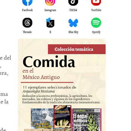
Facebook
Instagram
TikTok
YouTube
Threads
X
Blue Sky
Spotify
e del
,
ura,
orma
e la
 de