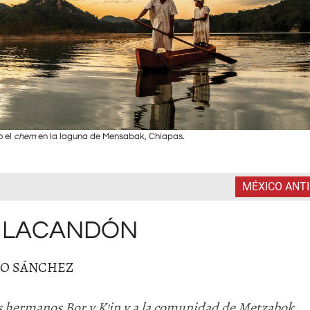
o el
chem
en la laguna de Mensabak, Chiapas.
MÉXICO ANT
O LACANDÓN
CO SÁNCHEZ
s hermanos Bor y K’in y a la comunidad de Metzabok.