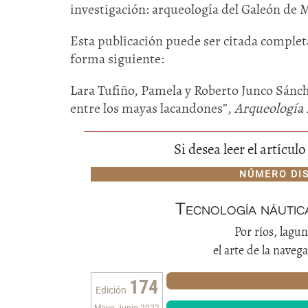
investigación: arqueología del Galeón de M
Esta publicación puede ser citada completa
forma siguiente:
Lara Tufiño, Pamela y Roberto Junco Sánch
entre los mayas lacandones”,
Arqueología
Si desea leer el artícu
NÚMERO DI
Tecnología náutic
Por ríos, lagu
el arte de la nave
174
Edición
Mayo-Junio 2022