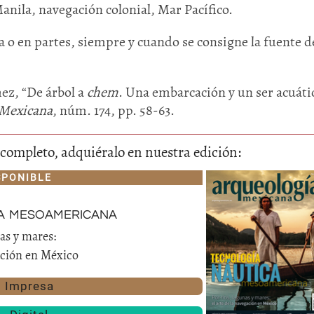
anila, navegación colonial, Mar Pacífico.
 o en partes, siempre y cuando se consigne la fuente de
ez, “De árbol a
chem
. Una embarcación y un ser acuáti
 Mexicana
, núm. 174, pp. 58-63.
lo completo, adquiéralo en nuestra edición:
Huasteca
Olmecas
SPONIBLE
a mesoamericana
nas y mares:
gación en México
Impresa