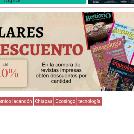
Digital
étnico lacandón
Chiapas
Ocosingo
tecnología