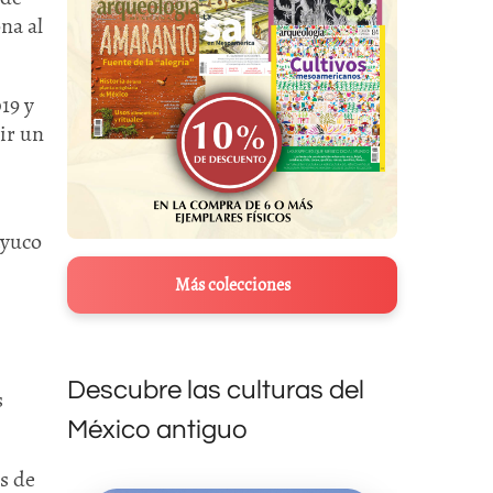
ona al
19 y
uir un
ayuco
Más colecciones
Descubre las culturas del
s
México antiguo
s de