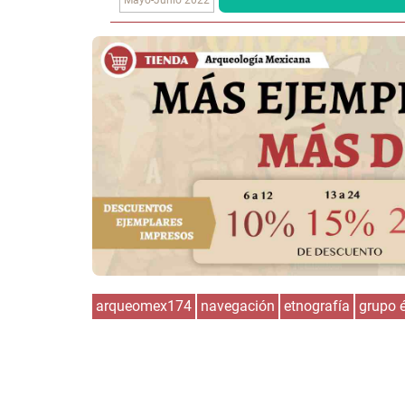
arqueomex174
navegación
etnografía
grupo 