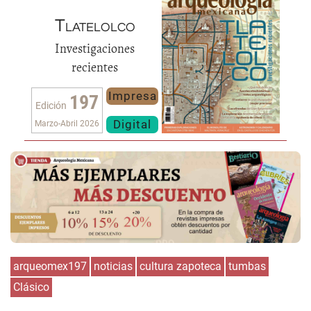
Tlatelolco
Investigaciones
recientes
Impresa
197
Edición
Digital
Marzo-Abril 2026
arqueomex197
noticias
cultura zapoteca
tumbas
Clásico