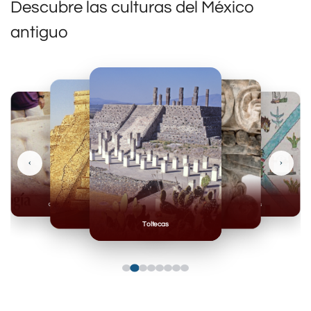
Descubre las culturas del México
antiguo
‹
›
Olmecas
Mexicas
Mayas
Mixteca
Toltecas