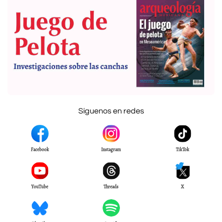
Síguenos en redes
Facebook
Instagram
TikTok
YouTube
Threads
X