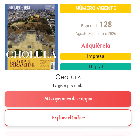
NÚMERO VIGENTE
128
Especial
Agosto-Septiembre 2026
Adquiérela
Impresa
Digital
Cholula
La gran pirámide
Más opciones de compra
Explora el índice