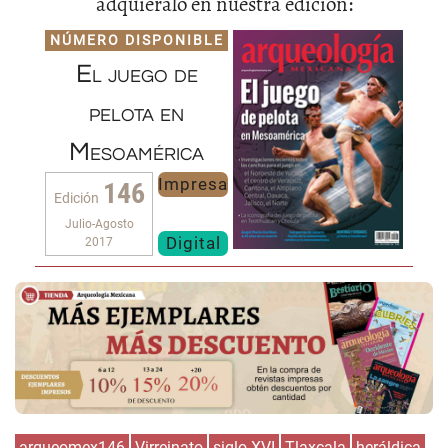
adquiéralo en nuestra edición:
NÚMERO DISPONIBLE
El juego de
pelota en
Mesoamérica
Impresa
146
Edición
Julio-Agosto
Digital
2017
arqueomex146
Virreinato
siglo XVI
Tlaxcala
heráldica