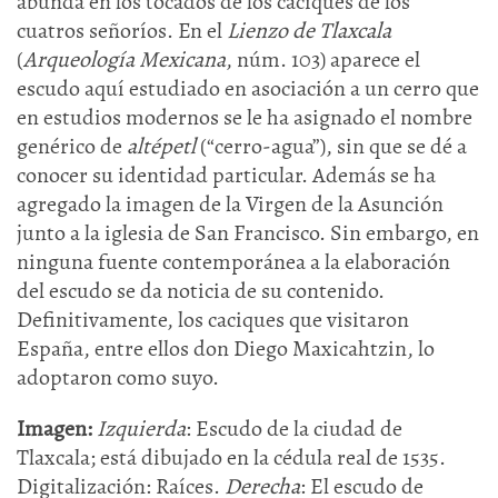
abunda en los tocados de los caciques de los
cuatros señoríos. En el
Lienzo de Tlaxcala
(
Arqueología Mexicana
, núm. 103) aparece el
escudo aquí estudiado en asociación a un cerro que
en estudios modernos se le ha asignado el nombre
genérico de
altépetl
(“cerro-agua”), sin que se dé a
conocer su identidad particular. Además se ha
agregado la imagen de la Virgen de la Asunción
junto a la iglesia de San Francisco. Sin embargo, en
ninguna fuente contemporánea a la elaboración
del escudo se da noticia de su contenido.
Definitivamente, los caciques que visitaron
España, entre ellos don Diego Maxicahtzin, lo
adoptaron como suyo.
Imagen:
Izquierda
: Escudo de la ciudad de
Tlaxcala; está dibujado en la cédula real de 1535.
Digitalización: Raíces.
Derecha
: El escudo de