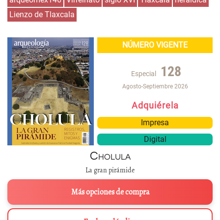
Lienzo de Tlaxcala
NÚMERO VIGENTE
128
Especial
Agosto-Septiembre 2026
Adquiérela
Impresa
Digital
Cholula
La gran pirámide
Más opciones de compra