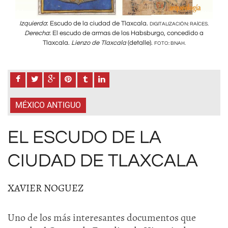
Izquierda
: Escudo de la ciudad de Tlaxcala.
Izq
ÍCES.
DIGITALIZACIÓN: RAÍCES.
 a
Derecha
: El escudo de armas de los Habsburgo, concedido a
D
Tlaxcala.
Lienzo de Tlaxcala
(detalle).
FOTO: BNAH.
MÉXICO ANTIGUO
EL ESCUDO DE LA
CIUDAD DE TLAXCALA
XAVIER NOGUEZ
Uno de los más interesantes documentos que