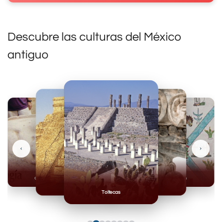
Descubre las culturas del México
antiguo
‹
›
Olmecas
Mexicas
Mayas
Mixteca
Toltecas