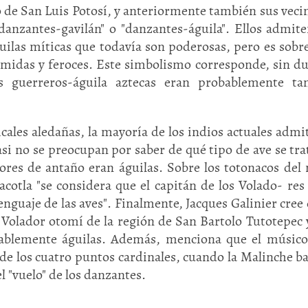
o de San Luis Potosí, y anteriormente también sus veci
danzantes-gavilán" o "danzantes-águila". Ellos admit
uilas míticas que todavía son poderosas, pero es sobr
midas y feroces. Este simbolismo corresponde, sin du
s guerreros-águila aztecas eran probablemente ta
icales aledañas, la mayoría de los indios actuales admi
asi no se preocupan por saber de qué tipo de ave se tra
ores de antaño eran águilas. Sobre los totonacos del 
cotla "se considera que el capitán de los Volado- res
lenguaje de las aves". Finalmente, Jacques Galinier cree 
del Volador otomí de la región de San Bartolo Tutotepec 
bablemente águilas. Además, menciona que el músic
l de los cuatro puntos cardinales, cuando la Malinche ba
l "vuelo" de los danzantes.