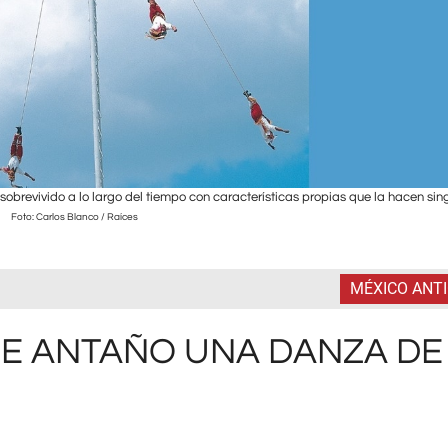
obrevivido a lo largo del tiempo con características propias que la hacen sing
Foto: Carlos Blanco / Raíces
MÉXICO ANT
DE ANTAÑO UNA DANZA DE