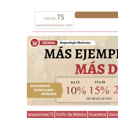
75
Edición
Septiembre-Octubre 2005
arqueomex75
Golfo de México
huasteca
dan