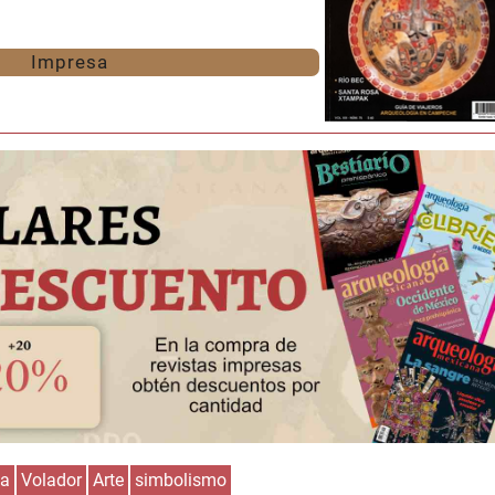
Impresa
Huasteca
Olmecas
za
Volador
Arte
simbolismo