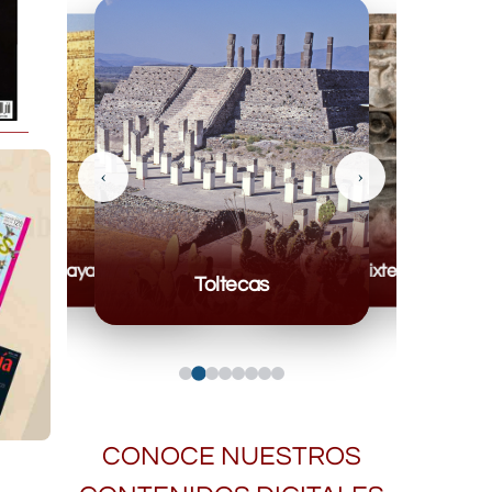
‹
›
Mayas
Mixteca
Toltecas
CONOCE NUESTROS