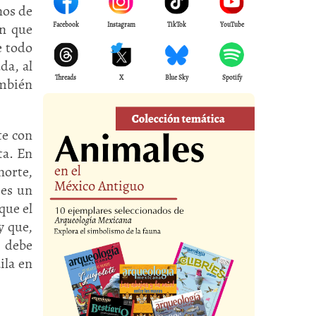
nos de
en que
Facebook
Instagram
TikTok
YouTube
e todo
da, al
Threads
X
Blue Sky
Spotify
mbién
te con
ta. En
norte,
 es un
que el
y que,
o debe
ila en