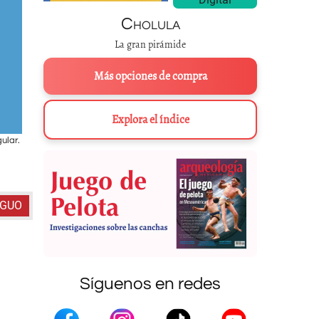
Cholula
La gran pirámide
Más opciones de compra
Explora el índice
ular.
En Papantla, Veracruz, la Danza del Volador también ha sobrevivido a lo
Foto: Carlos Bla
IGUO
Síguenos en redes