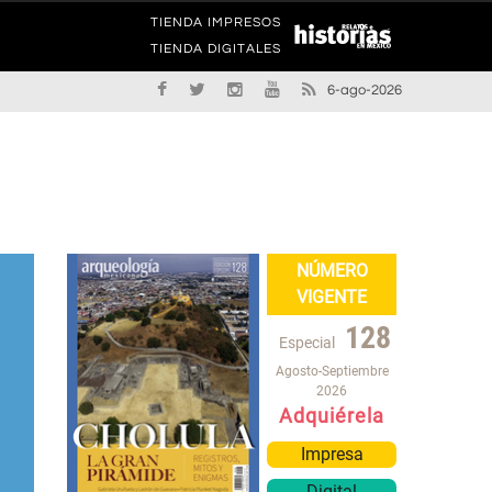
TIENDA IMPRESOS
TIENDA DIGITALES
6-ago-2026
NÚMERO
VIGENTE
128
Especial
Agosto-Septiembre
2026
Adquiérela
Impresa
Digital