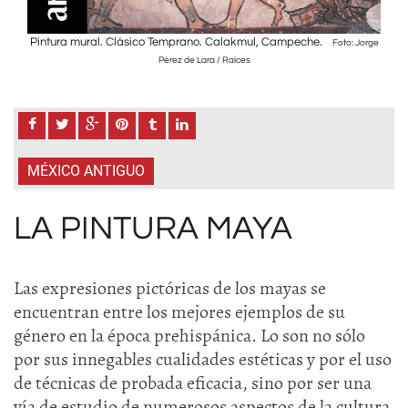
Pintura mural. Clásico Temprano. Calakmul, Campeche.
Pint
 Jorge
Foto: Jorge
Pérez de Lara / Raíces
MÉXICO ANTIGUO
LA PINTURA MAYA
Las expresiones pictóricas de los mayas se
encuentran entre los mejores ejemplos de su
género en la época prehispánica. Lo son no sólo
por sus innegables cualidades estéticas y por el uso
de técnicas de probada eficacia, sino por ser una
vía de estudio de numerosos aspectos de la cultura