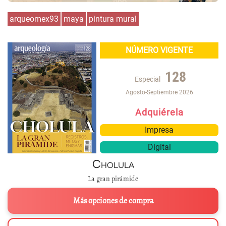
arqueomex93
maya
pintura mural
NÚMERO VIGENTE
128
Especial
Agosto-Septiembre 2026
Adquiérela
Impresa
Digital
Cholula
La gran pirámide
Más opciones de compra