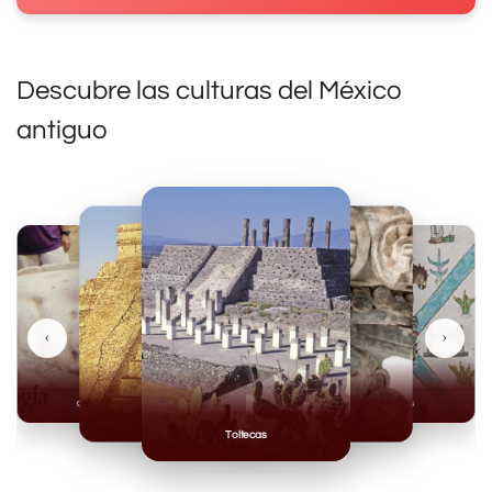
Descubre las culturas del México
antiguo
‹
›
Olmecas
Mexicas
Mayas
Mixteca
Toltecas