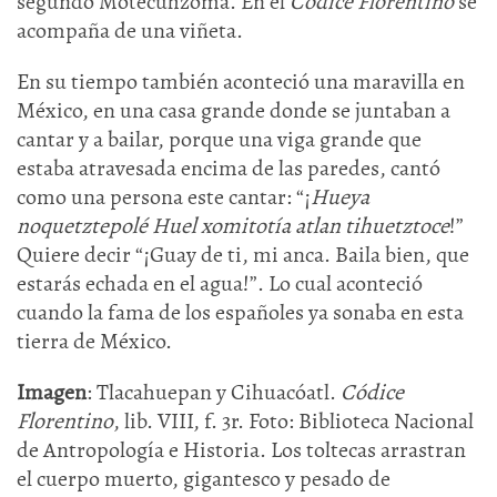
segundo Motecuhzoma. En el
Códice Florentino
se
acompaña de una viñeta.
En su tiempo también aconteció una maravilla en
México, en una casa grande donde se juntaban a
cantar y a bailar, porque una viga grande que
estaba atravesada encima de las paredes, cantó
como una persona este cantar: “¡
Hueya
noquetztepolé Huel xomitotía atlan
tihuetztoce
!”
Quiere decir “¡Guay de ti, mi anca. Baila bien, que
estarás echada en el agua!”. Lo cual aconteció
cuando la fama de los españoles ya sonaba en esta
tierra de México.
Imagen
: Tlacahuepan y Cihuacóatl.
Códice
Florentino
, lib. VIII, f. 3r. Foto: Biblioteca Nacional
de Antropología e Historia. Los toltecas arrastran
el cuerpo muerto, gigantesco y pesado de