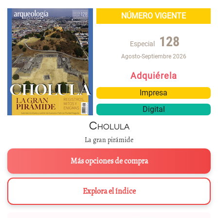
NÚMERO VIGENTE
128
Especial
Agosto-Septiembre 2026
Adquiérela
Impresa
Digital
Cholula
La gran pirámide
Más opciones de compra
Explora el índice