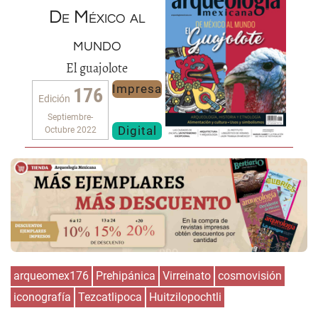
De México al
mundo
El guajolote
Impresa
176
Edición
Septiembre-
Digital
Octubre 2022
arqueomex176
Prehipánica
Virreinato
cosmovisión
iconografía
Tezcatlipoca
Huitzilopochtli