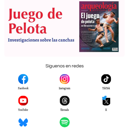
Síguenos en redes
Facebook
Instagram
TikTok
YouTube
Threads
X