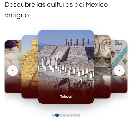
Descubre las culturas del México
antiguo
‹
›
Olmecas
Mexicas
Mayas
Mixteca
Toltecas