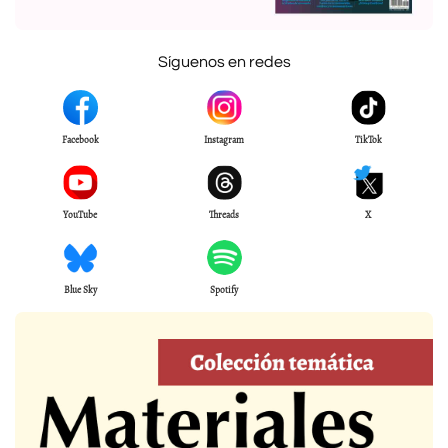
Síguenos en redes
Facebook
Instagram
TikTok
YouTube
Threads
X
Blue Sky
Spotify