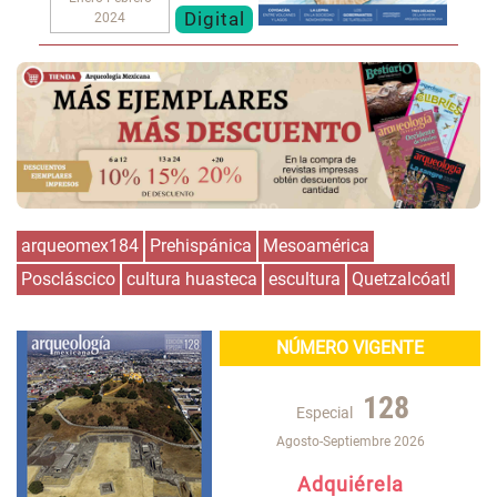
Digital
2024
arqueomex184
Prehispánica
Mesoamérica
Poscláscico
cultura huasteca
escultura
Quetzalcóatl
NÚMERO VIGENTE
128
Especial
Agosto-Septiembre 2026
Adquiérela