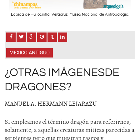
ogía.
Lápida de Huilocintla, Veracruz. Museo Nacional de Antropología.
Lápi
MÉXICO ANTIGUO
¿OTRAS IMÁGENESDE
DRAGONES?
MANUEL A. HERMANN LEJARAZU
Si empleamos el término dragón para referirnos,
solamente, a aquellas creaturas míticas parecidas a
serpientes pero que muestran rasgos y