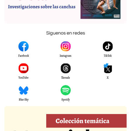
Síguenos en redes
Facebook
Instagram
TikTok
YouTube
Threads
X
Blue Sky
Spotify