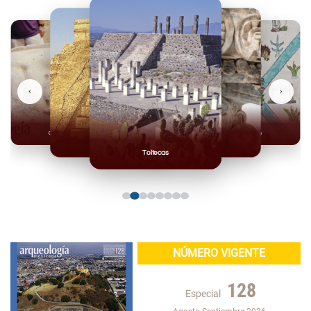
‹
›
Olmecas
Mexicas
Mayas
Mixteca
Toltecas
NÚMERO VIGENTE
128
Especial