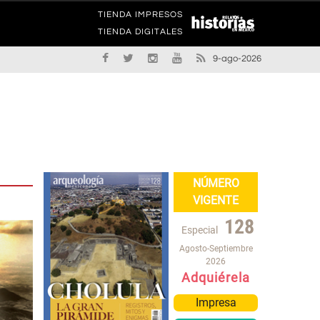
TIENDA IMPRESOS
TIENDA DIGITALES
9-ago-2026
NÚMERO
VIGENTE
128
Especial
Agosto-Septiembre
2026
Adquiérela
Impresa