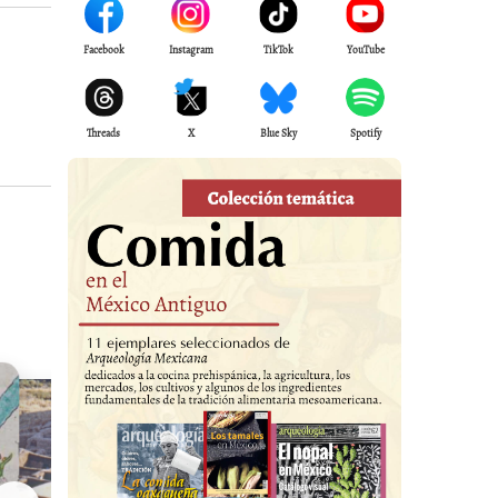
Facebook
Instagram
TikTok
YouTube
Threads
X
Blue Sky
Spotify