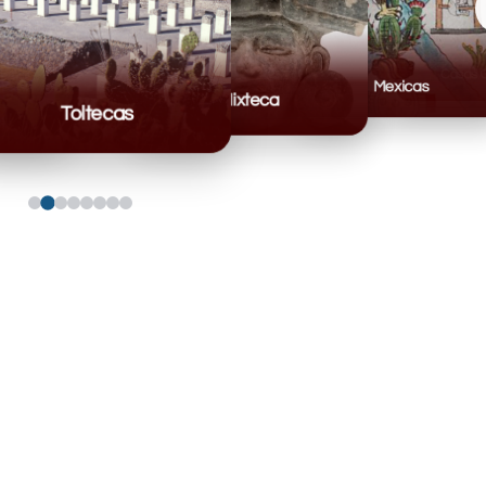
Mexicas
Mixteca
Toltecas