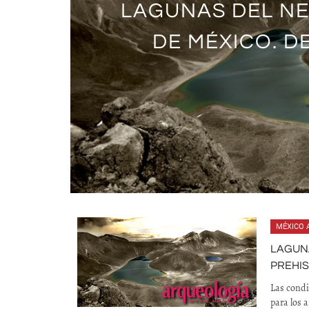
LAGUNAS DEL NE
LOS GRAN
DE MÉXICO. D
AR
MÉXICO 
LAGUNA
PREHI
Las condi
para los 