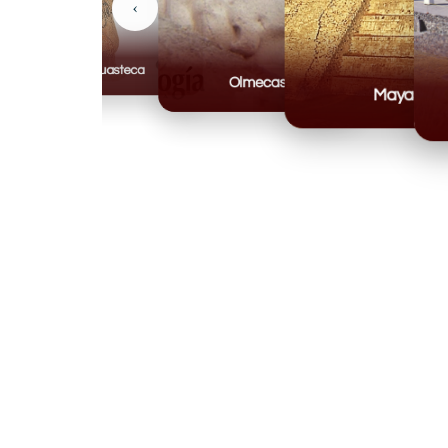
‹
Huasteca
Olmecas
Mayas