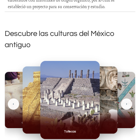
elaborados con materiales de origen orgánico, por lo cual se
estableció un proyecto para su conservación y estudio.
Descubre las culturas del México
antiguo
‹
›
Olmecas
Mexicas
Mayas
Mixteca
Toltecas