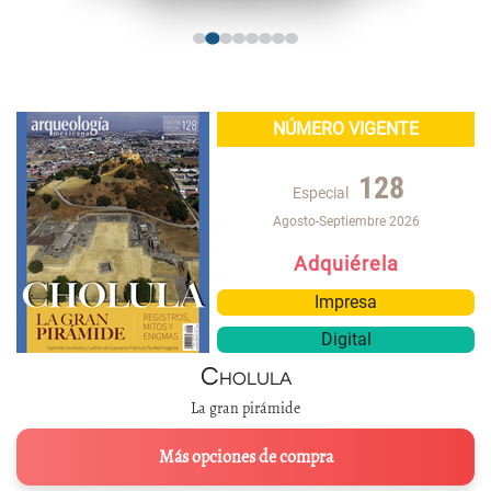
NÚMERO VIGENTE
128
Especial
Agosto-Septiembre 2026
Adquiérela
Impresa
Digital
Cholula
La gran pirámide
Más opciones de compra