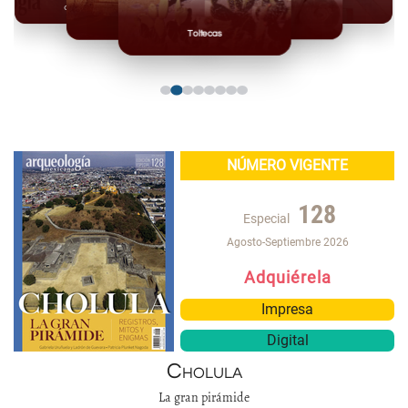
Olmecas
Mexicas
Mayas
Mixteca
Toltecas
NÚMERO VIGENTE
128
Especial
Agosto-Septiembre 2026
Adquiérela
Impresa
Digital
Cholula
La gran pirámide