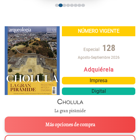
NÚMERO VIGENTE
128
Especial
Agosto-Septiembre 2026
Adquiérela
Impresa
Digital
Cholula
La gran pirámide
Más opciones de compra