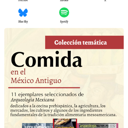
YouTube
Threads
X
Blue Sky
Spotify