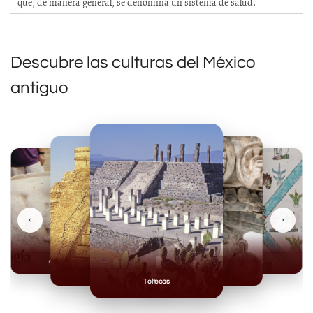
que, de manera general, se denomina un sistema de salud.
Descubre las culturas del México
antiguo
‹
›
Olmecas
Mexicas
Mayas
Mixteca
Toltecas