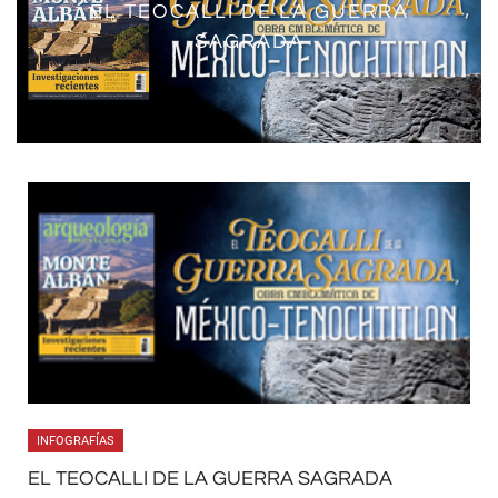
ARTE Y POLÍTICA EN MÉXICO-
EL TEOCALLI DE LA GUERRA
TENOCHTITLAN
SAGRADA
INFOGRAFÍAS
EL TEOCALLI DE LA GUERRA SAGRADA