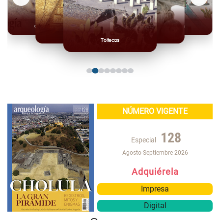
Olmecas
Mexicas
Mayas
Mixteca
Toltecas
NÚMERO VIGENTE
128
Especial
Agosto-Septiembre 2026
Adquiérela
Impresa
Digital