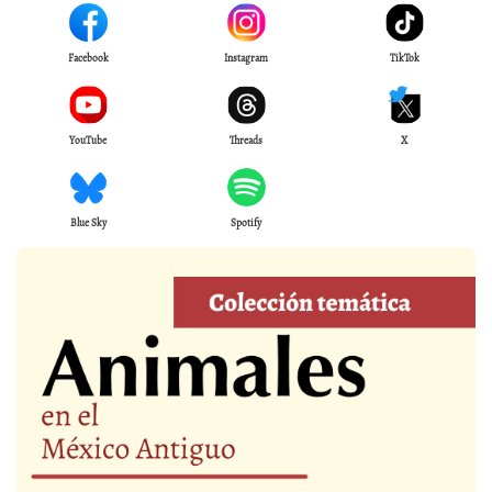
Facebook
Instagram
TikTok
YouTube
Threads
X
Blue Sky
Spotify