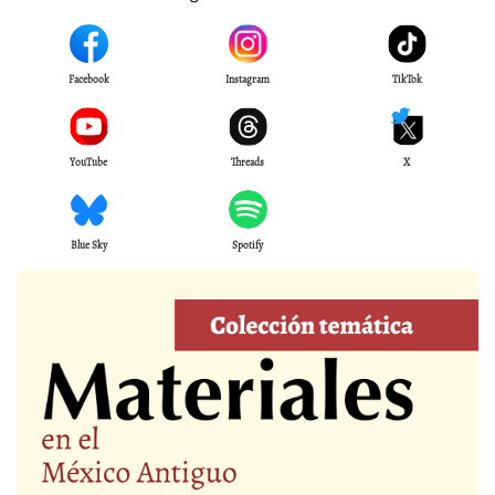
Facebook
Instagram
TikTok
YouTube
Threads
X
Blue Sky
Spotify