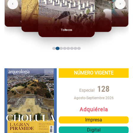
‹
›
Olmecas
Mexicas
Mayas
Mixteca
Toltecas
NÚMERO VIGENTE
128
Especial
Agosto-Septiembre 2026
Adquiérela
Impresa
Digital