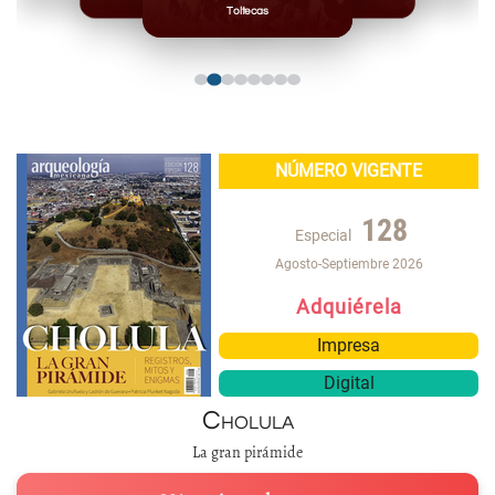
Toltecas
NÚMERO VIGENTE
128
Especial
Agosto-Septiembre 2026
Adquiérela
Impresa
Digital
Cholula
La gran pirámide