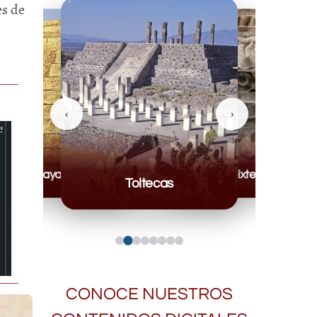
es de
‹
›
Mayas
Mixteca
Toltecas
CONOCE NUESTROS