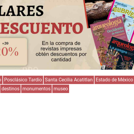
o
Posclásico Tardío
Santa Cecilia Acatitlan
Estado de México
destinos
monumentos
museo