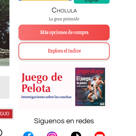
Cholula
La gran pirámide
Más opciones de compra
Explora el índice
De izquierda a derecha
: Maqueta de un templo mexica. Ciudad de M
Templo Mayor, Santa Cecilia Acatitlan, Estado de México.
Fotos: M
IGUO
Síguenos en redes
O