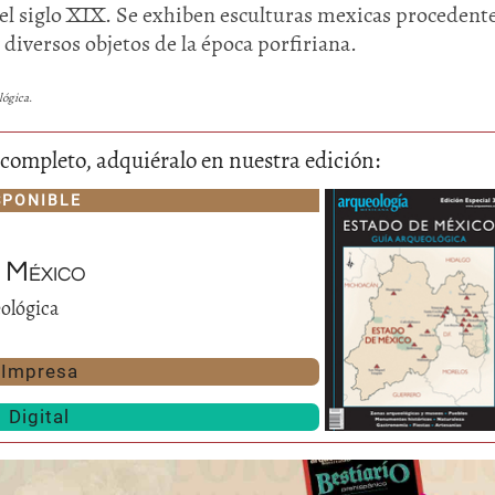
del siglo XIX. Se exhiben esculturas mexicas procedent
 diversos objetos de la época porfiriana.
lógica
.
lo completo, adquiéralo en nuestra edición:
SPONIBLE
Huasteca
Olmecas
 México
ológica
Impresa
Digital