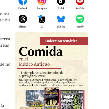
Facebook
Instagram
TikTok
YouTube
uenca
cación
Threads
X
Blue Sky
Spotify
nserva
áreas
que no
 la