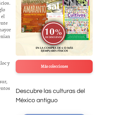
icios.
glo
 el
ente
 mayor
enían
loc y
Más colecciones
sur,
entos
Descubre las culturas del
México antiguo