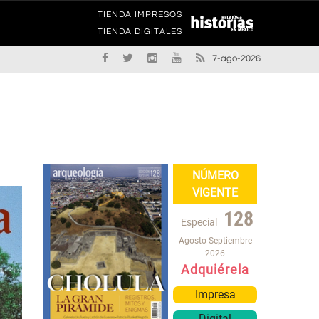
TIENDA IMPRESOS
TIENDA DIGITALES
7-ago-2026
NÚMERO
VIGENTE
128
Especial
Agosto-Septiembre
2026
Adquiérela
Impresa
Digital