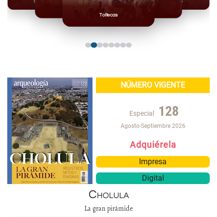
Olmecas
Mexicas
Mayas
Mixteca
Toltecas
NÚMERO VIGENTE
128
Especial
Agosto-Septiembre 2026
Adquiérela
Impresa
Digital
Cholula
La gran pirámide