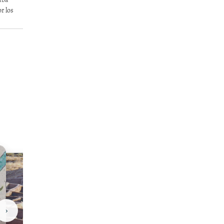
r los
›