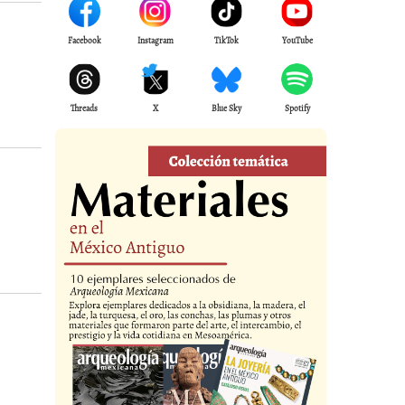
Facebook
Instagram
TikTok
YouTube
Threads
X
Blue Sky
Spotify