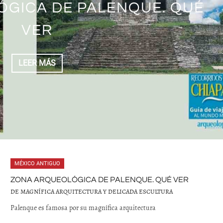
GICA DE PALENQUE. QUÉ
 ZONA ARQUEOLÓGICA
ULTÚN, YUCATÁN
IUDADES MAYAS
NTOK, YUCATÁN
PAC, YUCATÁN
VER
LEER MÁS
LEER MÁS
LEER MÁS
LEER MÁS
LEER MÁS
LEER MÁS
MÉXICO ANTIGUO
ZONA ARQUEOLÓGICA DE PALENQUE. QUÉ VER
DE MAGNÍFICA ARQUITECTURA Y DELICADA ESCULTURA
Palenque es famosa por su magnífica arquitectura