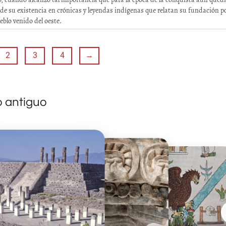
e su existencia en crónicas y leyendas indígenas que relatan su fundación po
eblo venido del oeste.
2
3
4
→
o antiguo