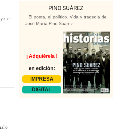
PINO SUÁREZ
El poeta, el político. Vida y tragedia de
y a su
José María Pino Suárez.
¡ Adquiérela !
en edición:
IMPRESA
DIGITAL
al o