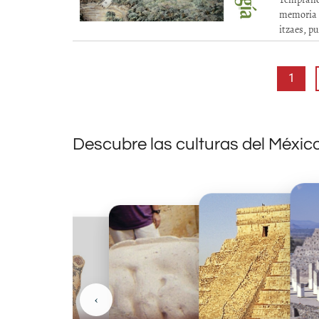
memoria d
itzaes, pu
1
Descubre las culturas del Méxic
‹