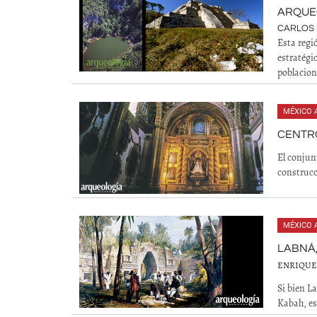
ARQUEO
CARLOS
Esta regi
estratégi
poblacion
MÉXICO 
CENTR
El conjun
construcc
MÉXICO 
LABNÁ
ENRIQUE
Si bien L
Kabah, es