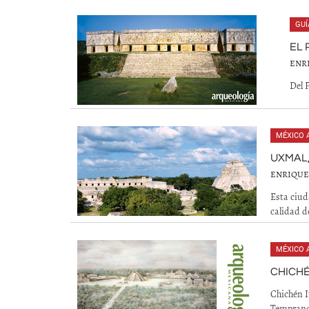
GUÍ
EL 
ENR
Del 
MÉXICO 
UXMAL
ENRIQUE
Esta ciud
calidad de
MÉXICO 
CHICHÉ
Chichén I
Temprano,