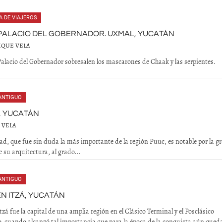
A DE VIAJEROS
PALACIO DEL GOBERNADOR. UXMAL, YUCATÁN
IQUE VELA
Palacio del Gobernador sobresalen los mascarones de Chaak y las serpientes.
ANTIGUO
, YUCATÁN
 VELA
ad, que fue sin duda la más importante de la región Puuc, es notable por la g
 su arquitectura, al grado...
ANTIGUO
N ITZÁ, YUCATÁN
tzá fue la capital de una amplia región en el Clásico Terminal y el Posclásico
 cuando alcanzó tal importancia que para la época de la conquista aún qued