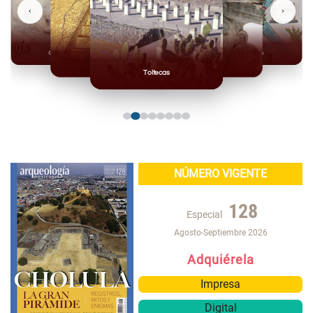
‹
›
Olmecas
Mexicas
Mayas
Mixteca
Toltecas
NÚMERO VIGENTE
128
Especial
Agosto-Septiembre 2026
Adquiérela
Impresa
Digital