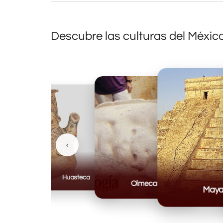
Descubre las culturas del Méxic
‹
Huasteca
Olmecas
Mayas