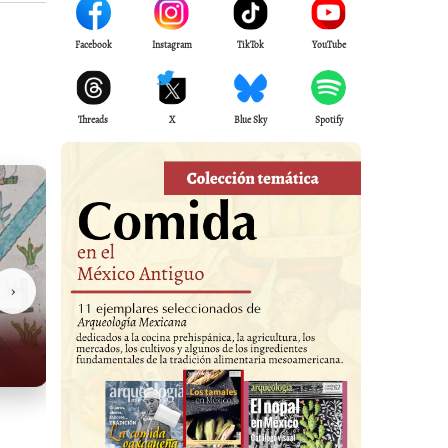
Facebook
Instagram
TikTok
YouTube
Threads
X
Blue Sky
Spotify
›
Casas Grandes