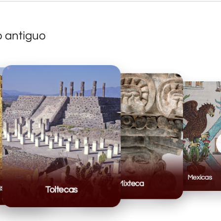
o antiguo
Mexicas
Mixteca
Toltecas