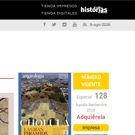
TIENDA IMPRESOS
TIENDA DIGITALES
9-ago-2026
NÚMERO
VIGENTE
128
Especial
Agosto-Septiembre
2026
Adquiérela
Impresa