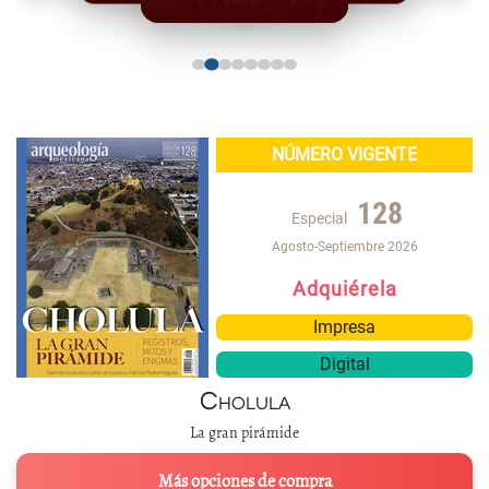
NÚMERO VIGENTE
128
Especial
Agosto-Septiembre 2026
Adquiérela
Impresa
Digital
Cholula
La gran pirámide
Más opciones de compra