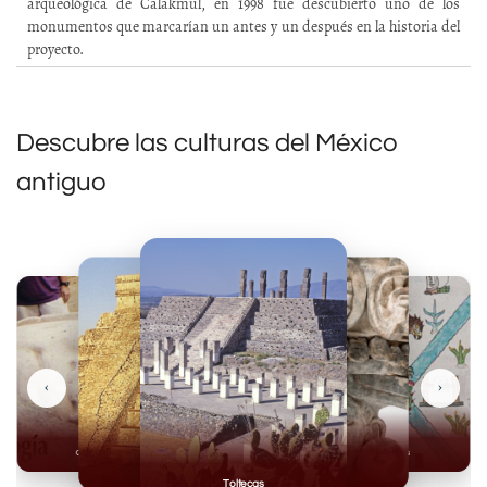
arqueológica de Calakmul, en 1998 fue descubierto uno de los
monumentos que marcarían un antes y un después en la historia del
proyecto.
Descubre las culturas del México
antiguo
‹
›
Olmecas
Mexicas
Mayas
Mixteca
Toltecas