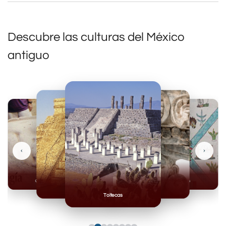
Descubre las culturas del México
antiguo
‹
›
Olmecas
Mexicas
Mayas
Mixteca
Toltecas