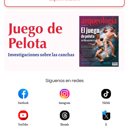
Síguenos en redes
Facebook
Instagram
TikTok
YouTube
Threads
X