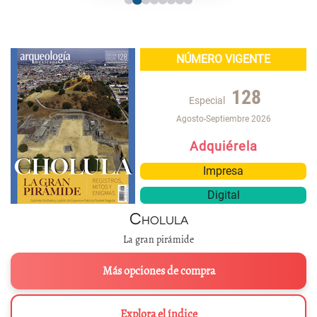
NÚMERO VIGENTE
128
Especial
Agosto-Septiembre 2026
Adquiérela
Impresa
Digital
Cholula
La gran pirámide
Más opciones de compra
Explora el índice