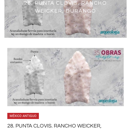
ARQUEOLÍTICO Y CENOLÍTICO
28. PUNTA CLOVIS. RANCHO
ETAPA LÍTICA (30000-2500 A.C.)
INFERIOR (30000-7000 A.C.)
WEICKER, DURANGO
MÉXICO ANTIGUO
28. PUNTA CLOVIS. RANCHO WEICKER,