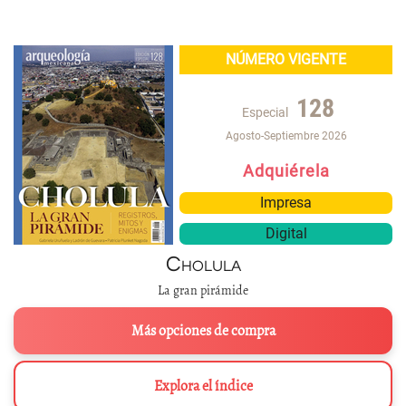
NÚMERO VIGENTE
128
Especial
Agosto-Septiembre 2026
Adquiérela
Impresa
Digital
Cholula
La gran pirámide
Más opciones de compra
Explora el índice