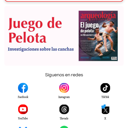
Síguenos en redes
Facebook
Instagram
TikTok
YouTube
Threads
X