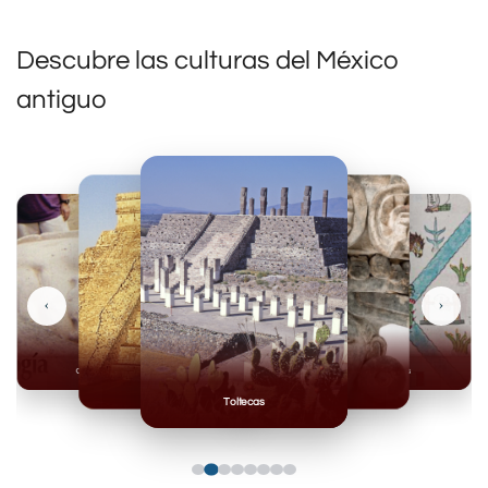
Descubre las culturas del México
antiguo
‹
›
Olmecas
Mexicas
Mayas
Mixteca
Toltecas