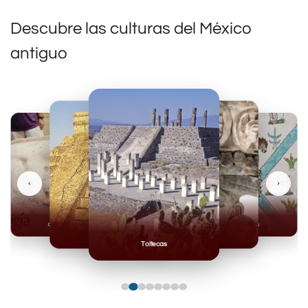
Descubre las culturas del México
antiguo
‹
›
Olmecas
Mexicas
Mayas
Mixteca
Toltecas