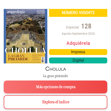
NÚMERO VIGENTE
128
Especial
Agosto-Septiembre 2026
Adquiérela
Impresa
Digital
Cholula
La gran pirámide
Más opciones de compra
Explora el índice