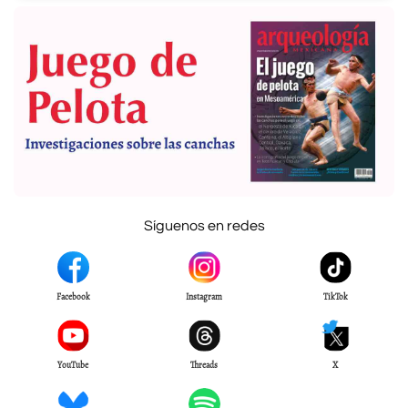
Síguenos en redes
Facebook
Instagram
TikTok
YouTube
Threads
X