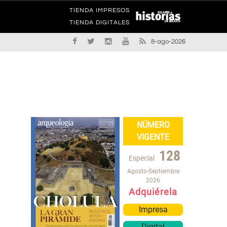
TIENDA IMPRESOS
TIENDA DIGITALES
8-ago-2026
NÚMERO
VIGENTE
128
Especial
Agosto-Septiembre
2026
Adquiérela
Impresa
Digital