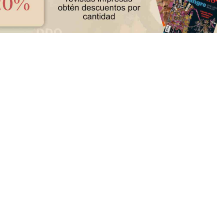
Huasteca
Olmecas