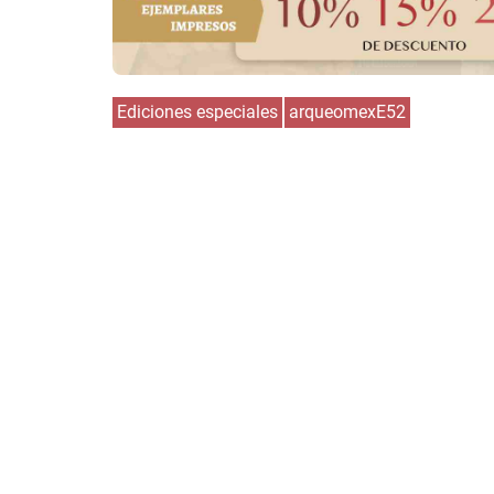
Ediciones especiales
arqueomexE52