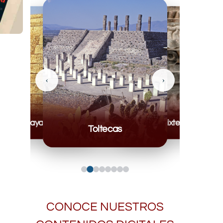
‹
›
Mayas
Mixteca
Toltecas
CONOCE NUESTROS