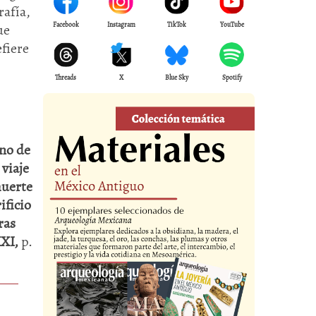
rafía,
Facebook
Instagram
TikTok
YouTube
ue
efiere
Threads
X
Blue Sky
Spotify
ino de
 viaje
uerte
ificio
ras
XXI,
p.