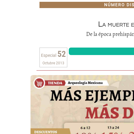
NÚMERO DI
La muerte 
De la época prehispán
52
Especial
Octubre 2013