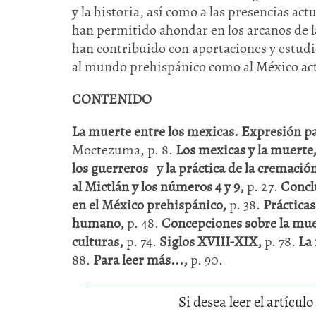
y la historia, así como a las presencias a
han permitido ahondar en los arcanos de l
han contribuido con aportaciones y estudio
al mundo prehispánico como al México ac
CONTENIDO
La muerte entre los mexicas. Expresión pa
Moctezuma, p. 8.
Los mexicas y la muerte
los guerreros y la práctica de la cremació
al Mictlán y los números 4 y 9,
p. 27.
Concl
en el México prehispánico,
p. 38.
Prácticas
humano,
p. 48.
Concepciones sobre la mu
culturas,
p. 74.
Siglos XVIII-XIX,
p. 78.
La
88.
Para leer más...,
p. 90.
Si desea leer el artícu