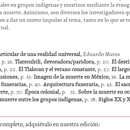
ctuales en grupos indígenas y mestizos mediante la etnog
a muerte. Asimismo, son diversos los investigadores q
s a dar un nuevo impulso al tema, tanto en lo que se r
tual.
rticular de una realidad universal,
Eduardo Matos
,
p. 16.
Tlatecuhtli, devoradora/paridora,
p. 20.
El dest
n,
p. 22.
El Tlalocan y el verano constante,
p. 27.
El largo
usiones,
p. 33.
Imagen de la muerte en México,
36.
La m
 funerarias,
p. 40.
Arquitectura funeraria,
p. 42.
El sacr
erte,
p. 70.
Época colonial,
p. 72.
Sobre la muerte en ot
 muerte entre los grupos indígenas,
p. 78.
Siglos XX y 
lo completo, adquiéralo en nuestra edición: