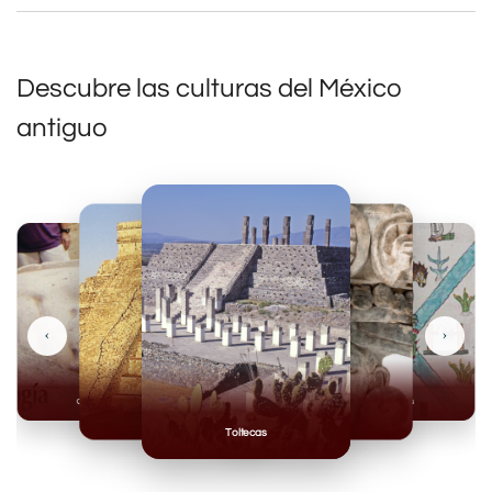
Descubre las culturas del México
antiguo
‹
›
Olmecas
Mexicas
Mayas
Mixteca
Toltecas