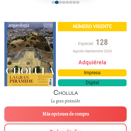
NÚMERO VIGENTE
128
Especial
Agosto-Septiembre 2026
Adquiérela
Impresa
Digital
Cholula
La gran pirámide
Más opciones de compra