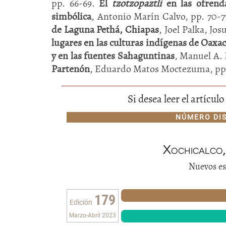
pp. 66-69.
El
tzotzopaztli
en las ofrend
simbólica
, Antonio Marín Calvo, pp. 70-7
de Laguna Pethá, Chiapas
, Joel Palka, Jo
lugares en las culturas indígenas de Oaxa
y en las fuentes Sahaguntinas
, Manuel A.
Partenón
, Eduardo Matos Moctezuma, pp.
Si desea leer el artícu
NÚMERO DI
Xochicalco
Nuevos es
179
Edición
Marzo-Abril 2023