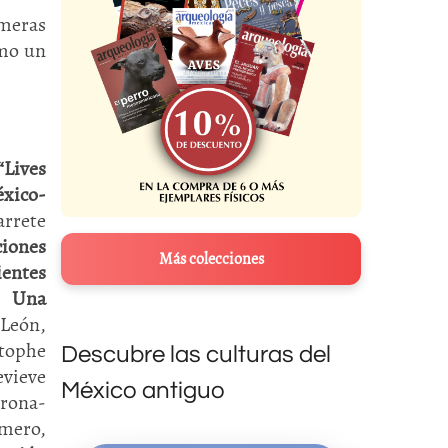
imeras
omo un
“Lives
éxico-
arrete
iones
Más colecciones
ientes
9.
Una
 León,
stophe
Descubre las culturas del
evieve
México antiguo
orona-
omero,