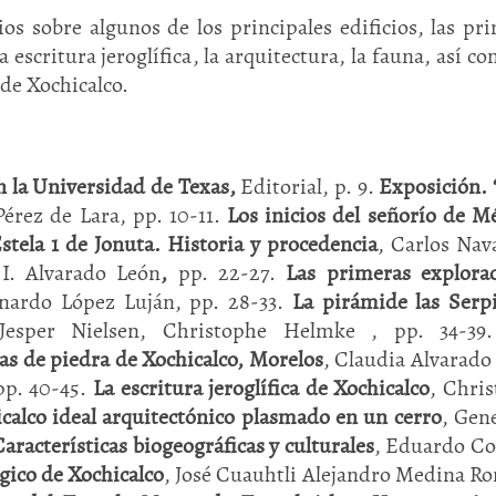
s sobre algunos de los principales edificios, las pr
la escritura jeroglífica, la arquitectura, la fauna, así c
de Xochicalco.
n la Universidad de Texas,
Editorial, p. 9.
Exposición. 
Pérez de Lara, pp. 10-11.
Los inicios del señorío de M
stela 1 de Jonuta. Historia y procedencia
, Carlos Nav
 I. Alvarado León
,
pp. 22-27.
Las primeras explorac
onardo López Luján, pp. 28-33.
La pirámide las Serp
Jesper Nielsen, Christophe Helmke , pp. 34-3
llas de piedra de Xochicalco, Morelos
, Claudia Alvarado
 pp. 40-45.
La escritura jeroglífica de Xochicalco
, Chri
calco ideal arquitectónico plasmado en un cerro
, Gen
aracterísticas biogeográficas y culturales
, Eduardo C
gico de Xochicalco
, José Cuauhtli Alejandro Medina R