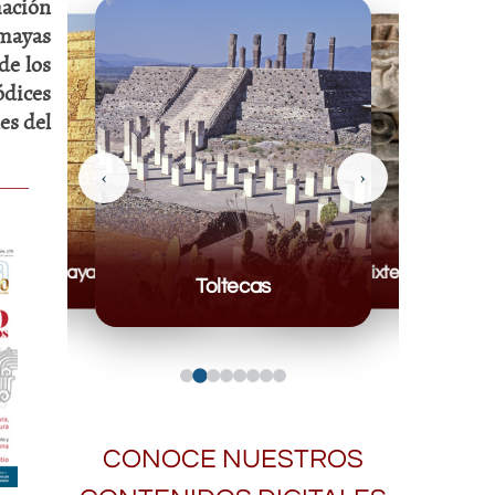
ación
 mayas
de los
ódices
es del
‹
›
Mayas
Mixteca
Toltecas
CONOCE NUESTROS