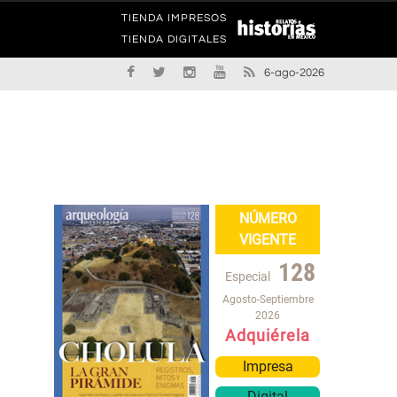
TIENDA IMPRESOS
TIENDA DIGITALES
6-ago-2026
NÚMERO
VIGENTE
128
Especial
Agosto-Septiembre
2026
Adquiérela
Impresa
Digital