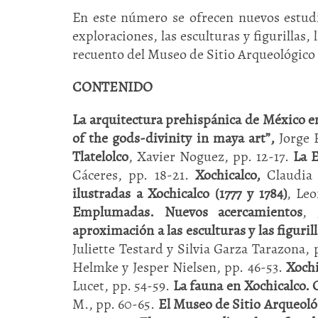
En este número se ofrecen nuevos estudio
exploraciones, las esculturas y figurillas, 
recuento del Museo de Sitio Arqueológico 
CONTENIDO
La arquitectura prehispánica de México e
of the gods-divinity in maya art”,
Jorge 
Tlatelolco
, Xavier Noguez, pp. 12-17.
La E
Cáceres, pp. 18-21.
Xochicalco,
Claudia
ilustradas a Xochicalco (1777 y 1784)
, Le
Emplumadas. Nuevos acercamientos
, 
aproximación a las esculturas y las figuri
Juliette Testard y Silvia Garza Tarazona,
Helmke y Jesper Nielsen, pp. 46-53.
Xochi
Lucet, pp. 54-59.
La fauna en Xochicalco. C
M., pp. 60-65.
El Museo de Sitio Arqueoló