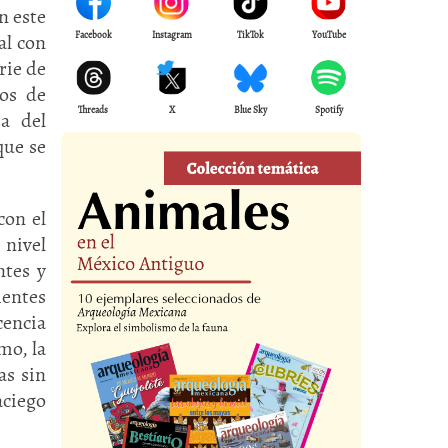
n este
Facebook
Instagram
TikTok
YouTube
al con
rie de
ros de
Threads
X
Blue Sky
Spotify
a del
que se
con el
 nivel
ntes y
ientes
cencia
mo, la
as sin
ciego