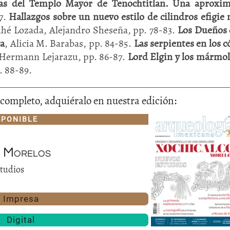
as del Templo Mayor de Tenochtitlan. Una aproxim
7.
Hallazgos sobre un nuevo estilo de cilindros efigie
suhé Lozada, Alejandro Sheseña, pp. 78-83.
Los Dueños 
ca
, Alicia M. Barabas, pp. 84-85.
Las serpientes en los c
 Hermann Lejarazu, pp. 86-87.
Lord Elgin y los mármol
 88-89.
lo completo, adquiéralo en nuestra edición:
Huasteca
SPONIBLE
Olmecas
, Morelos
tudios
Impresa
Digital