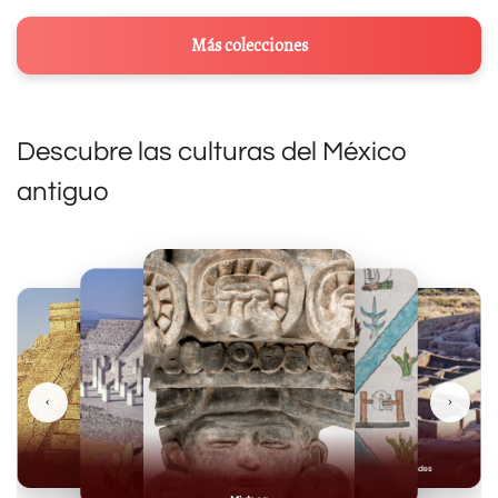
Más colecciones
Descubre las culturas del México
antiguo
‹
›
Mayas
Casas Grandes
Toltecas
Mexicas