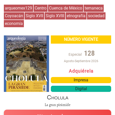
arqueomex129
Centro
Cuenca de México
temaneca
Coyoacán
Siglo XVII
Siglo XVIII
etnografía
sociedad
economía
NÚMERO VIGENTE
128
Especial
Agosto-Septiembre 2026
Adquiérela
Impresa
Digital
Cholula
La gran pirámide