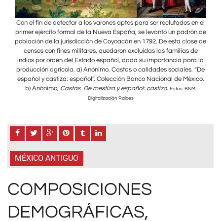
en el
Con el fin de detectar a los varones aptos para ser reclutados en el
Con 
rón de
primer ejército formal de la Nueva España, se levantó un padrón de
prime
ase de
población de la jurisdicción de Coyoacán en 1792. De esta clase de
pobla
 de
censos con fines militares, quedaron excluidas las familias de
ce
ra la
indios por orden del Estado español, dada su importancia para la
indi
. “De
producción agrícola. a) Anónimo. Castas o calidades sociales. “De
prod
xico.
español y castiza: español”. Colección Banco Nacional de México.
espa
b) Anónimo,
Castas. De mestiza y español: castizo
.
b
M.
Fotos: BNM.
Digitalización Raíces
MÉXICO ANTIGUO
COMPOSICIONES
DEMOGRÁFICAS,