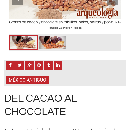
.
Granos de cacao y chocolate en tablillas, bolas, barras y polvo.
Grano
Foto:
Foto:
Ignacio Guevara / Raíces
MÉXICO ANTIGUO
DEL CACAO AL
CHOCOLATE