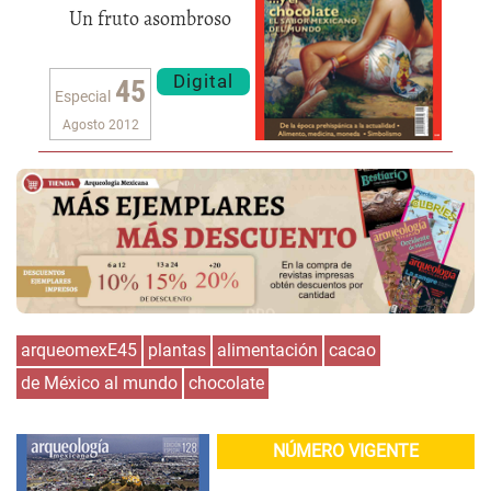
Un fruto asombroso
Digital
45
Especial
Agosto 2012
arqueomexE45
plantas
alimentación
cacao
de México al mundo
chocolate
NÚMERO VIGENTE