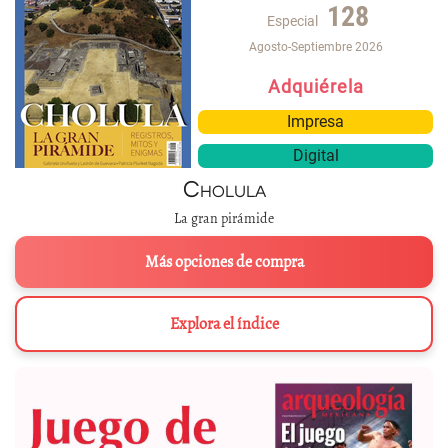
128
Especial
Agosto-Septiembre 2026
Adquiérela
Impresa
Digital
Cholula
La gran pirámide
Más opciones de compra
Explora el índice