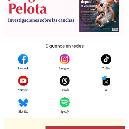
Síguenos en redes
Facebook
Instagram
TikTok
YouTube
Threads
X
Blue Sky
Spotify