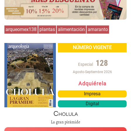
arqueomex138
plantas
alimentación
amaranto
NÚMERO VIGENTE
128
Especial
Agosto-Septiembre 2026
Adquiérela
Impresa
Digital
Cholula
La gran pirámide