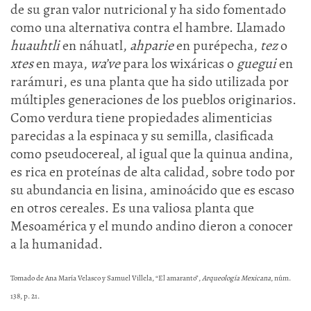
de su gran valor nutricional y ha sido fomentado
como una alternativa contra el hambre. Llamado
huauhtli
en náhuatl,
ahparie
en purépecha,
tez
o
xtes
en maya,
wa’ve
para los wixáricas o
guegui
en
rarámuri, es una planta que ha sido utilizada por
múltiples generaciones de los pueblos originarios.
Como verdura tiene propiedades alimenticias
parecidas a la espinaca y su semilla, clasificada
como pseudocereal, al igual que la quinua andina,
es rica en proteínas de alta calidad, sobre todo por
su abundancia en lisina, aminoácido que es escaso
en otros cereales. Es una valiosa planta que
Mesoamérica y el mundo andino dieron a conocer
a la humanidad.
Tomado de Ana María Velasco y Samuel Villela, “El amaranto”,
Arqueología Mexicana
, núm.
138, p. 21.