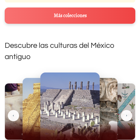
Más colecciones
Descubre las culturas del México
antiguo
‹
›
Olmecas
Mexicas
Mayas
Mixteca