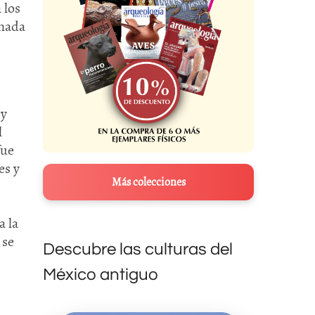
 los
inada
 y
l
fue
es y
Más colecciones
a la
 se
Descubre las culturas del
México antiguo