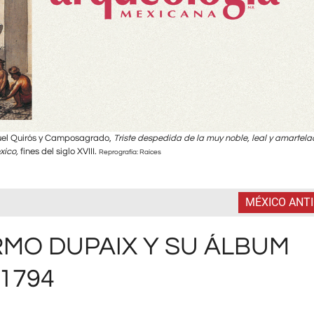
nuel Quirós y Camposagrado,
Triste despedida de la muy noble, leal y amartel
xico,
fines del siglo XVIII.
Reprografía: Raíces
MÉXICO ANT
RMO DUPAIX Y SU ÁLBUM
1794