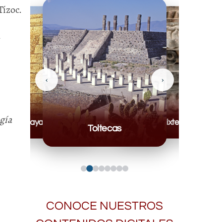
Tízoc.
n
‹
›
gía
Mayas
Mixteca
Toltecas
CONOCE NUESTROS