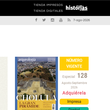
TIENDA IMPRESOS
TIENDA DIGITALES
7-ago-2026
NÚMERO
VIGENTE
128
Especial
Agosto-Septiembre
2026
Adquiérela
Impresa
Digital