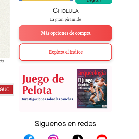
Cholula
La gran pirámide
Más opciones de compra
Explora el índice
ada
“Reformas urbanísticas en la Ciudad de México”. Manuel Quirós y 
Ciudad de México,
fines del s
IGUO
Síguenos en redes