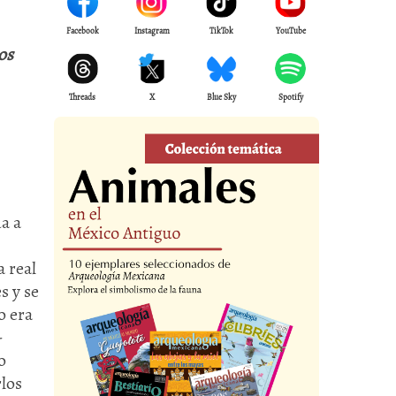
Facebook
Instagram
TikTok
YouTube
os
Threads
X
Blue Sky
Spotify
a a
a real
s y se
o era
-
o
rlos