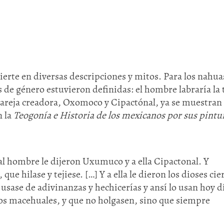
vierte en diversas descripciones y mitos. Para los nahua
s de género estuvieron definidas: el hombre labraría la 
a pareja creadora, Oxomoco y Cipactónal, ya se muestran
Huasteca
n la
Teogonía e Historia de los mexicanos por sus pintu
Olmecas
l hombre le dijeron Uxumuco y a ella Cipactonal. Y
 que hilase y tejiese. […] Y a ella le dieron los dioses cie
 usase de adivinanzas y hechicerías y ansí lo usan hoy d
 los macehuales, y que no holgasen, sino que siempre