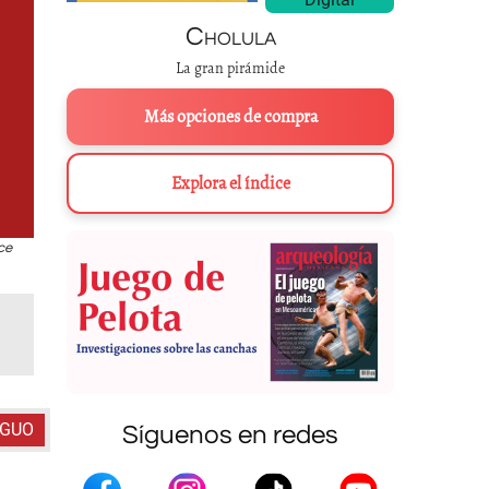
Cholula
La gran pirámide
Más opciones de compra
Explora el índice
ce
Códice Mendocino
, f. 58r.
Reprogra
IGUO
Síguenos en redes