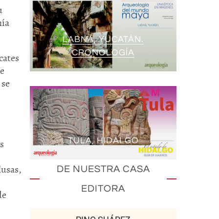
u
nía
LABNÁ, YUCATÁN.
CRONOLOGÍA
cates
de
 se
TULA, HIDALGO
s
lusas,
DE NUESTRA CASA
EDITORA
de