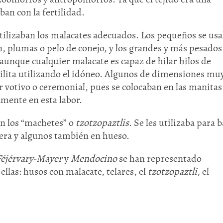
ban con la fertilidad.
 utilizaban los malacates adecuados. Los pequeños se us
, plumas o pelo de conejo, y los grandes y más pesados
, aunque cualquier malacate es capaz de hilar hilos de
cilita utilizando el idóneo. Algunos de dimensiones mu
votivo o ceremonial, pues se colocaban en las manitas
amente en esta labor.
n los “machetes” o
tzotzopaztlis
. Se les utilizaba para b
adera y algunos también en hueso.
Féjérvary-Mayer
y
Mendocino
se han representado
ellas: husos con malacate, telares, el
tzotzopaztli
, el