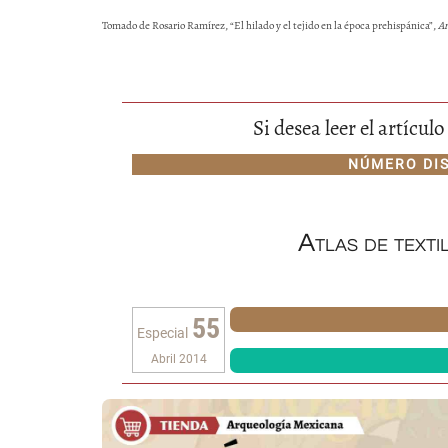
Tomado de Rosario Ramírez, “El hilado y el tejido en la época prehispánica”,
Ar
Si desea leer el artícu
NÚMERO DI
Atlas de texti
55
Especial
Abril 2014