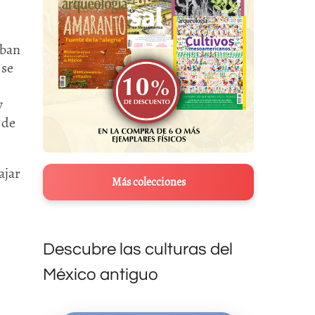
aban
 se
y
 de
ajar
Más colecciones
Descubre las culturas del
México antiguo