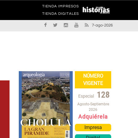
TIENDA IMPRESOS
TIENDA DIGITALES
7-ago-2026
NÚMERO
VIGENTE
128
Especial
Agosto-Septiembre
2026
Adquiérela
Impresa
Digital