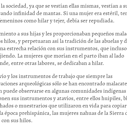
 la sociedad, ya que se vestían ellas mismas, vestían a s
rando infinidad de mantas. Si una mujer era estéril, te
femeninos como hilar y tejer, debía ser repudiada.
miento a sus hijas y les proporcionaban pequeños mala
s hilos, y perpetuaran así la tradición de las abuelas y 
a estrecha relación con sus instrumentos, que incluso
tejiendo. La mujeres que morían en el parto iban al lado
de, entre otras labores, se dedicaban a hilar.
avío y los instrumentos de trabajo que siempre las
vaciones arqueológicas sólo se han encontrado malacate
ún puede observarse en algunas comunidades indígenas
en sus instrumentos y atavíos, entre ellos huipiles, b
dechados o muestrarios que utilizaron en vida para copiar
a época prehispánica, las mujeres nahuas de la Sierra 
con sus hilos.