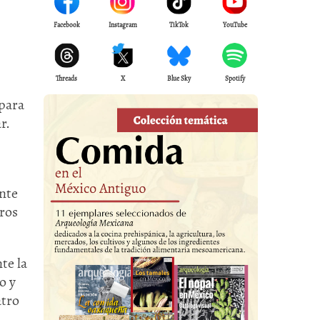
Facebook
Instagram
TikTok
YouTube
Threads
X
Blue Sky
Spotify
 para
r.
ente
ros
te la
o y
atro