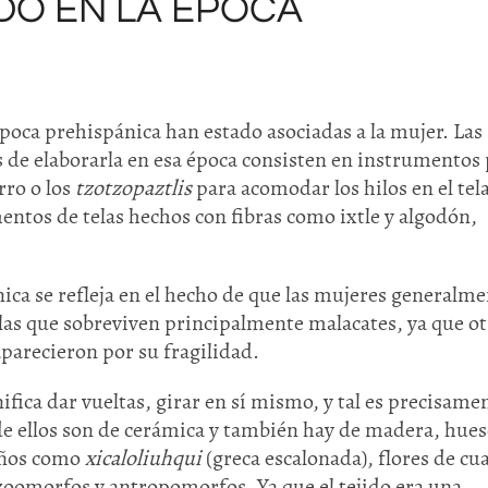
IDO EN LA ÉPOCA
 época prehispánica han estado asociadas a la mujer. Las
s de elaborarla en esa época consisten en instrumentos
rro o los
tzotzopaztlis
para acomodar los hilos en el tela
tos de telas hechos con fibras como ixtle y algodón,
ica se refleja en el hecho de que las mujeres generalm
las que sobreviven principalmente malacates, ya que ot
parecieron por su fragilidad.
ifica dar vueltas, girar en sí mismo, y tal es precisamen
e ellos son de cerámica y también hay de madera, hues
eños como
xicaloliuhqui
(greca escalonada), flores de cu
 zoomorfos y antropomorfos. Ya que el tejido era una