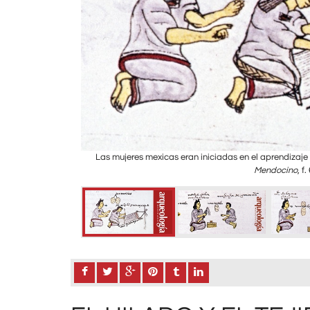
án, Oaxaca. Es de un
Las mujeres mexicas eran iniciadas en el aprendizaje
del principio de la
Mendocino
, f.
7 de Monte Albán,
 en la tumba era una