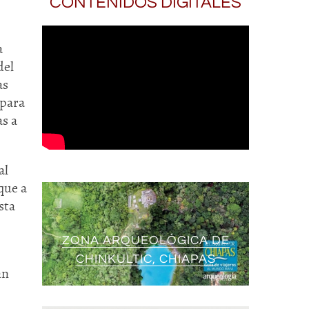
CONTENIDOS DIGITALES
a
del
as
 para
as a
al
que a
sta
ZONA ARQUEOLÓGICA DE
CHINKULTIC, CHIAPAS
an