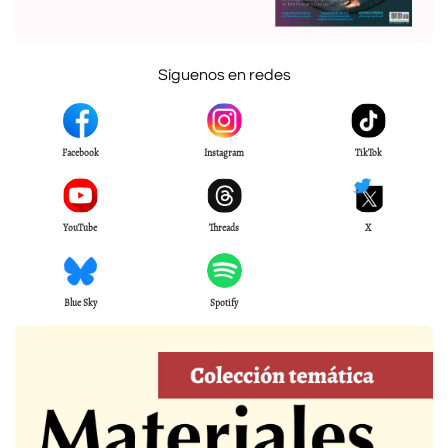
Síguenos en redes
Facebook
Instagram
TikTok
YouTube
Threads
X
Blue Sky
Spotify