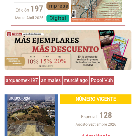
Impresa
197
Edición
Digital
Marzo-Abril 2026
arqueomex197
animales
murciélago
Popol Vuh
NÚMERO VIGENTE
128
Especial
Agosto-Septiembre 2026