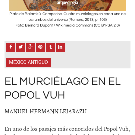
no de
Plato de Balamkú, Campeche. Cuatro murciélagos en cada uno de
Plat
los rumbos del universo (Romero, 2013, p. 103).
0)
Foto: Bernard Dupont / Wikimedia Commons (CC BY-SA 2.0)
F
MÉXICO ANTIGUO
EL MURCIÉLAGO EN EL
POPOL VUH
MANUEL HERMANN LEJARAZU
En uno de los pasajes más conocidos del Popol Vuh,