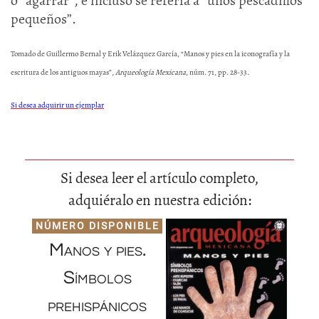
o “agarrar”, e incluso se refería a “unos pescadillos
pequeños”.
Tomado de Guillermo Bernal y Erik Velázquez García, “Manos y pies en la iconografía y la
escritura de los antiguos mayas”,
Arqueología Mexicana
, núm. 71, pp. 28-33.
Si desea adquirir un ejemplar
Si desea leer el artículo completo,
adquiéralo en nuestra edición:
NÚMERO DISPONIBLE
Manos y pies.
Símbolos
prehispánicos