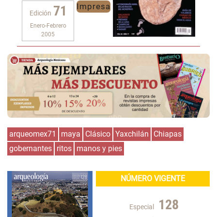
Impresa
71
Edición
Enero-Febrero
2005
arqueomex71
maya
Clásico
Yaxchilán
Chiapas
gobernantes
ritos
manos y pies
NÚMERO VIGENTE
128
Especial