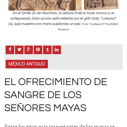
 un
En el Dintel 25 de Yaxchilán, la señora K'ab'al Xook invoca a un
En
urar”
antepasado. Esta acción está referida por el glifo tzak, “conjurar”
ante
(a), que muestra una mano sujetando un pez.
(a),
British
Foto: Trustees Of The British
Museum
MÉXICO ANTIGUO
EL OFRECIMIENTO DE
SANGRE DE LOS
SEÑORES MAYAS
Entre los ritos más importantes de los mayas se