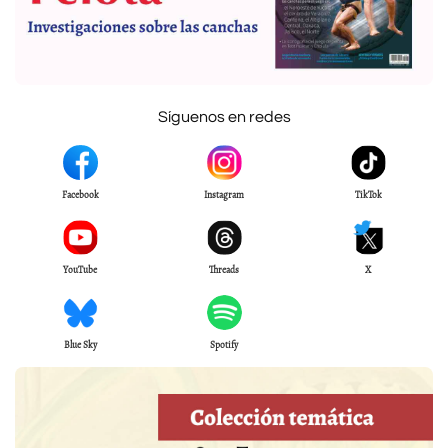
Síguenos en redes
Facebook
Instagram
TikTok
YouTube
Threads
X
Blue Sky
Spotify