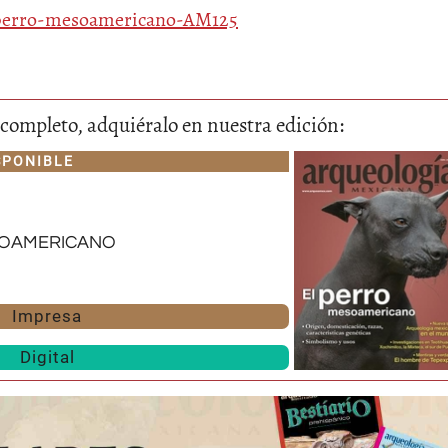
l-perro-mesoamericano-AM125
lo completo, adquiéralo en nuestra edición:
SPONIBLE
oamericano
Impresa
Digital