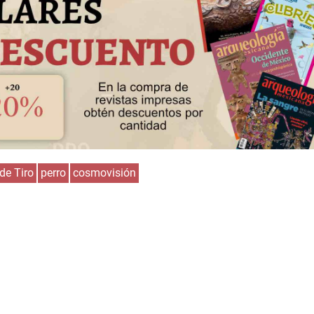
Huasteca
Olmecas
de Tiro
perro
cosmovisión