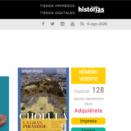
TIENDA IMPRESOS
TIENDA DIGITALES
6-ago-2026
NÚMERO
VIGENTE
128
Especial
Agosto-Septiembre
2026
Adquiérela
Impresa
Digital