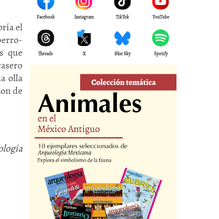
Facebook
Instagram
TikTok
YouTube
ría el
perro-
s que
Threads
X
Blue Sky
Spotify
rasero
a olla
non de
ología