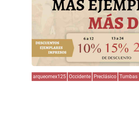
arqueomex125
Occidente
Preclásico
Tumbas 