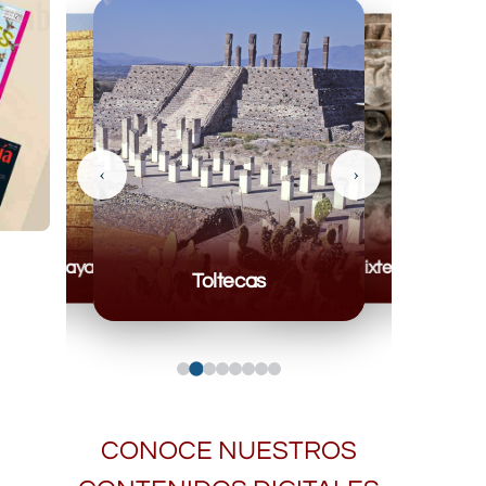
‹
›
Mayas
Mixteca
Toltecas
CONOCE NUESTROS