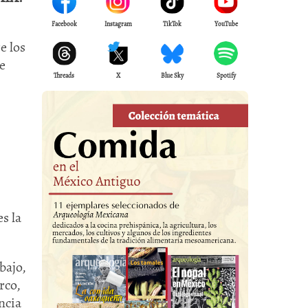
Facebook
Instagram
TikTok
YouTube
e los
e
Threads
X
Blue Sky
Spotify
s la
bajo,
rco,
ncia