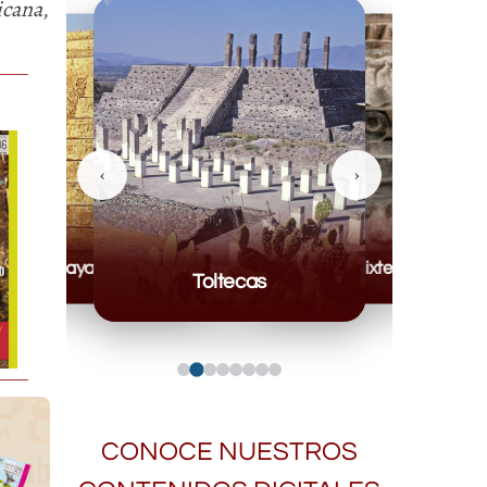
icana
,
‹
›
Mayas
Mixteca
Toltecas
CONOCE NUESTROS