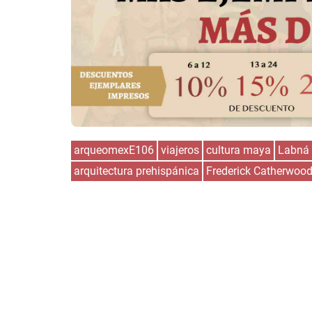
arqueomexE106
viajeros
cultura maya
Labná
arquitectura prehispánica
Frederick Catherwoo