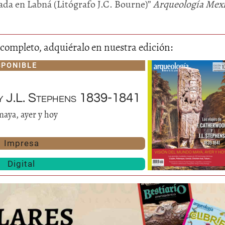
da en Labná (Litógrafo J.C. Bourne)”
Arqueología Mex
lo completo, adquiéralo en nuestra edición:
SPONIBLE
 y J.L. Stephens 1839-1841
Huasteca
aya, ayer y hoy
Olmecas
Impresa
Digital