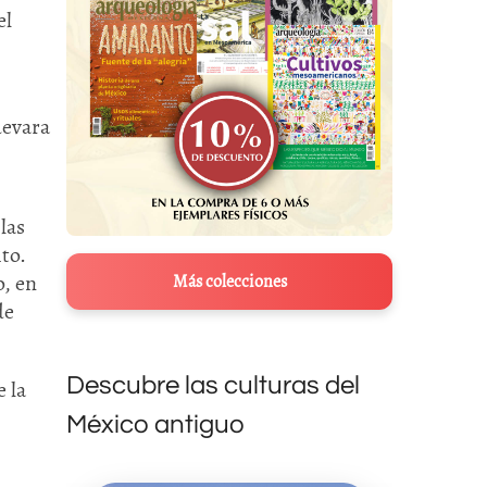
el
uevara
las
to.
, en
Más colecciones
de
Descubre las culturas del
 la
México antiguo