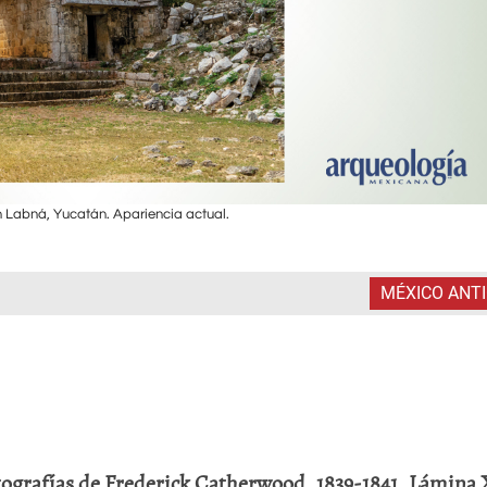
 Labná, Yucatán. Apariencia actual.
MÉXICO ANT
ografías de Frederick Catherwood, 1839-1841. Lámina 