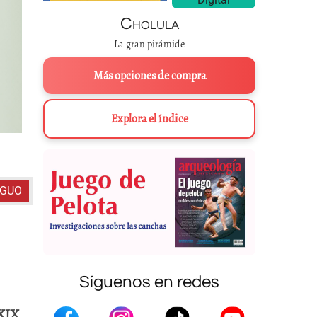
Cholula
La gran pirámide
Más opciones de compra
Explora el índice
Entrada en Labná, Yucatá
IGUO
Síguenos en redes
XIX.